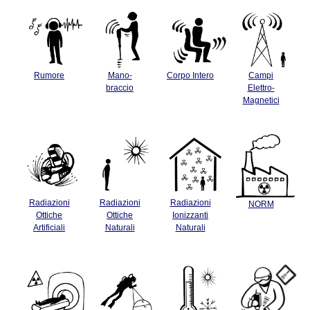
Rumore
Mano-
Corpo Intero
Campi
braccio
Elettro-
Magnetici
Radiazioni
Radiazioni
Radiazioni
NORM
Ottiche
Ottiche
Ionizzanti
Artificiali
Naturali
Naturali