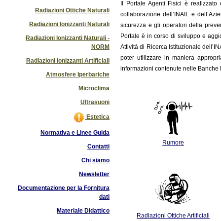
Il
Portale Agenti Fisici è realizzat
Radiazioni Ottiche Naturali
collaborazione dell’INAIL e dell’Azi
Radiazioni Ionizzanti Naturali
sicurezza e gli operatori della preve
Portale è in corso di sviluppo e ag
Radiazioni Ionizzanti Naturali -
NORM
Attività di Ricerca Istituzionale dell’
poter utilizzare in maniera appropri
Radiazioni Ionizzanti Artificiali
informazioni contenute nelle Banche D
Atmosfere Iperbariche
Microclima
Ultrasuoni
Estetica
Normativa e Linee Guida
Rumore
Contatti
Chi siamo
Newsletter
Documentazione per la Fornitura
dati
Materiale Didattico
Radiazioni Ottiche Artificiali