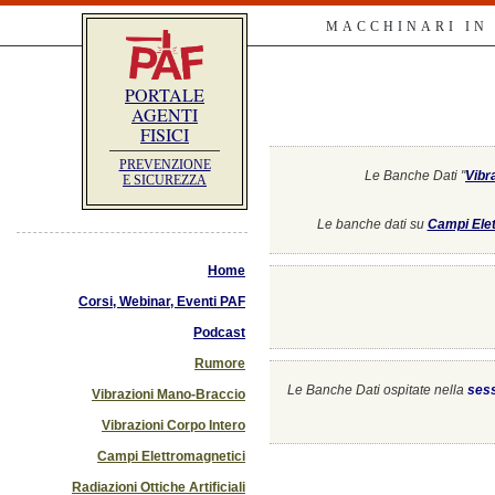
MACCHINARI IN
PORTALE
AGENTI
FISICI
PREVENZIONE
Le Banche Dati "
Vibr
E SICUREZZA
Le banche dati su
Campi Elet
Home
Corsi, Webinar, Eventi PAF
Podcast
Rumore
Le Banche Dati ospitate nella
ses
Vibrazioni Mano-Braccio
Vibrazioni Corpo Intero
Campi Elettromagnetici
Radiazioni Ottiche Artificiali