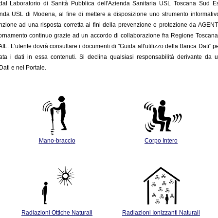
o dal Laboratorio di Sanità Pubblica dell'Azienda Sanitaria USL Toscana Sud 
enda USL di Modena, al fine di mettere a disposizione uno strumento informativo c
nzione ad una risposta corretta ai fini della prevenzione e protezione da AGENTI FIS
giornamento
continuo grazie ad un accordo di collaborazione fra Regione Toscan
INAIL. L'utente dovrà consultare i documenti di "Guida all'utilizzo della Banca Dati" p
ata i dati in essa contenuti. Si declina qualsiasi responsabilità derivante da u
ati e nel Portale.
Mano-braccio
Corpo Intero
Radiazioni Ottiche Naturali
Radiazioni Ionizzanti Naturali