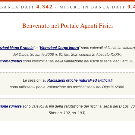
4.342
9.
 BANCA DATI
- MISURE IN BANCA DATI
Benvenuto nel Portale Agenti Fisici
azioni Mano Braccio
" e "
Vibrazioni Corpo Intero
"
sono valevoli ai fini della valutaz
del D.Lgs. 30 aprile 2008 n. 81 (art. 202, comma 2; Allegato XXXV).
tromagnetici
sono valevoli ai fini della valutazione dei rischi ai sensi
degli artt. 2
Le sessioni su
Radiazioni ottiche
naturali ed artificiali
sono utilizzabili per la Valutazione dei rischi ai sensi del Dlgs.81/2008.
sione rumore
sono valevoli ai fini della valutazione dei rischi ai sensi del D.Lgs. 3
5bis; art. 192, art. 193).