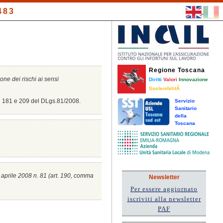
483
Regione Toscana
ione dei rischi ai sensi
Diritti
Valori
Innovazione
SostenibilitÃ
8, 181 e 209 del DLgs.81/2008.
Servizio
Sanitario
della
Toscana
0 aprile 2008 n. 81 (a
rt. 190, comma
Newsletter
Per essere aggiornato
iscriviti alla newsletter
PAF