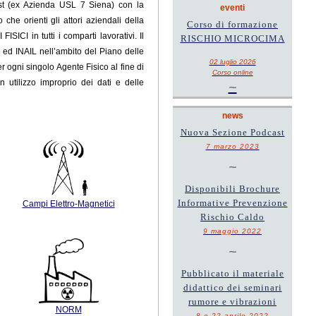
Est (ex Azienda USL 7 Siena) con la
eventi
he orienti gli attori aziendali della
Corso di formazione
ICI in tutti i comparti lavorativi. Il
RISCHIO MICROCIMA
a ed INAIL
nell’ambito del Piano delle
02 luglio 2026
er ogni singolo Agente Fisico al fine di
Corso online
n utilizzo improprio dei dati e delle
~
news
Nuova Sezione Podcast
7 marzo 2023
~
Disponibili Brochure
Informative Prevenzione
Campi Elettro-Magnetici
Rischio Caldo
9 maggio 2022
~
Pubblicato il materiale
didattico dei seminari
rumore e vibrazioni
NORM
8 e 22 aprile 2022