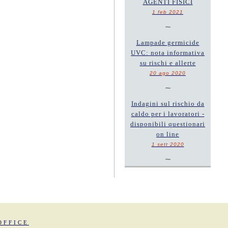
AGENTI FISICI
1 feb 2021
~
Lampade germicide
UVC: nota informativa
su rischi e allerte
20 ago 2020
~
Indagini sul rischio da
caldo per i lavoratori -
disponibili questionari
on line
1 sett 2020
~
OFFICE