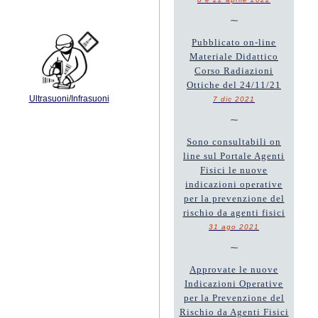
~
Pubblicato on-line
Materiale Didattico
Corso Radiazioni
Ottiche del 24/11/21
Ultrasuoni/Infrasuoni
7 dic 2021
~
Sono consultabili on
line sul Portale Agenti
Fisici le nuove
indicazioni operative
per la prevenzione del
rischio da agenti fisici
31 ago 2021
~
Approvate le nuove
Indicazioni Operative
per la Prevenzione del
Rischio da Agenti Fisici