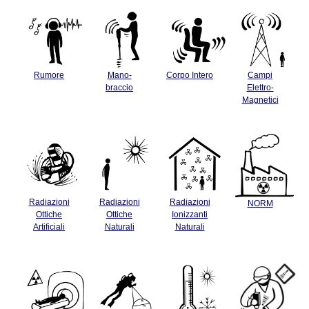
Rumore
Mano-
Corpo Intero
Campi
braccio
Elettro-
Magnetici
Radiazioni
Radiazioni
Radiazioni
NORM
Ottiche
Ottiche
Ionizzanti
Artificiali
Naturali
Naturali