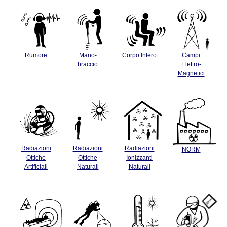
Rumore
Mano-
Corpo Intero
Campi
braccio
Elettro-
Magnetici
Radiazioni
Radiazioni
Radiazioni
NORM
Ottiche
Ottiche
Ionizzanti
Artificiali
Naturali
Naturali