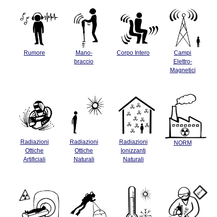
Rumore
Mano-
Corpo Intero
Campi
braccio
Elettro-
Magnetici
Radiazioni
Radiazioni
Radiazioni
NORM
Ottiche
Ottiche
Ionizzanti
Artificiali
Naturali
Naturali