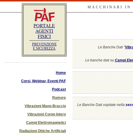
MACCHINARI IN
PORTALE
AGENTI
FISICI
PREVENZIONE
Le Banche Dati "
Vibr
E SICUREZZA
Le banche dati su
Campi Elet
Home
Corsi, Webinar, Eventi PAF
Podcast
Rumore
Le Banche Dati ospitate nella
ses
Vibrazioni Mano-Braccio
Vibrazioni Corpo Intero
Campi Elettromagnetici
Radiazioni Ottiche Artificiali