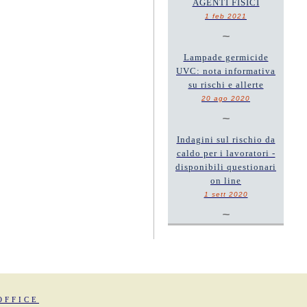
AGENTI FISICI
1 feb 2021
~
Lampade germicide
UVC: nota informativa
su rischi e allerte
20 ago 2020
~
Indagini sul rischio da
caldo per i lavoratori -
disponibili questionari
on line
1 sett 2020
~
OFFICE