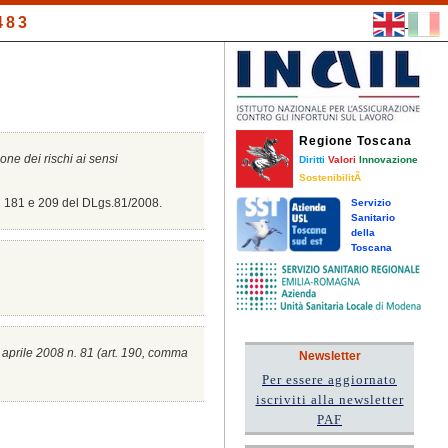
483
Regione Toscana
ione dei rischi ai sensi
Diritti
Valori
Innovazione
SostenibilitÃ
8, 181 e 209 del DLgs.81/2008.
Servizio
Sanitario
della
Toscana
0 aprile 2008 n. 81 (a
rt. 190, comma
Newsletter
Per essere aggiornato
iscriviti alla newsletter
PAF