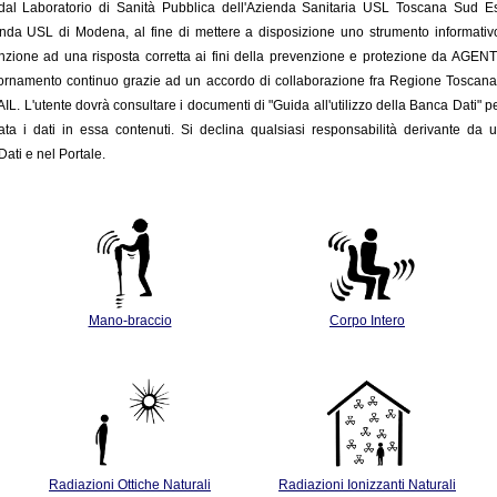
o dal Laboratorio di Sanità Pubblica dell'Azienda Sanitaria USL Toscana Sud 
enda USL di Modena, al fine di mettere a disposizione uno strumento informativo c
nzione ad una risposta corretta ai fini della prevenzione e protezione da AGENTI FIS
giornamento
continuo grazie ad un accordo di collaborazione fra Regione Toscan
INAIL. L'utente dovrà consultare i documenti di "Guida all'utilizzo della Banca Dati" p
ata i dati in essa contenuti. Si declina qualsiasi responsabilità derivante da u
ati e nel Portale.
Mano-braccio
Corpo Intero
Radiazioni Ottiche Naturali
Radiazioni Ionizzanti Naturali