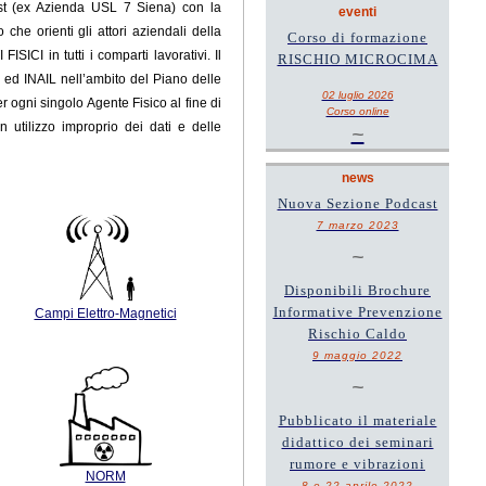
Est (ex Azienda USL 7 Siena) con la
eventi
he orienti gli attori aziendali della
Corso di formazione
ICI in tutti i comparti lavorativi. Il
RISCHIO MICROCIMA
a ed INAIL
nell’ambito del Piano delle
02 luglio 2026
er ogni singolo Agente Fisico al fine di
Corso online
n utilizzo improprio dei dati e delle
~
news
Nuova Sezione Podcast
7 marzo 2023
~
Disponibili Brochure
Informative Prevenzione
Campi Elettro-Magnetici
Rischio Caldo
9 maggio 2022
~
Pubblicato il materiale
didattico dei seminari
rumore e vibrazioni
NORM
8 e 22 aprile 2022