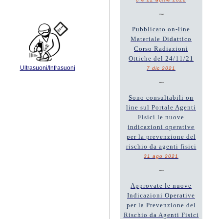
~
Pubblicato on-line
Materiale Didattico
Corso Radiazioni
Ottiche del 24/11/21
Ultrasuoni/Infrasuoni
7 dic 2021
~
Sono consultabili on
line sul Portale Agenti
Fisici le nuove
indicazioni operative
per la prevenzione del
rischio da agenti fisici
31 ago 2021
~
Approvate le nuove
Indicazioni Operative
per la Prevenzione del
Rischio da Agenti Fisici