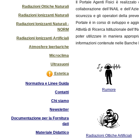
Il
Portale Agenti Fisici è realizzat
Radiazioni Ottiche Naturali
collaborazione dell’INAIL e dell’Azi
Radiazioni Ionizzanti Naturali
sicurezza e gli operatori della preve
Portale è in corso di sviluppo e ag
Radiazioni Ionizzanti Naturali -
NORM
Attività di Ricerca Istituzionale dell’
poter utilizzare in maniera appropri
Radiazioni Ionizzanti Artificiali
informazioni contenute nelle Banche D
Atmosfere Iperbariche
Microclima
Ultrasuoni
Estetica
Normativa e Linee Guida
Rumore
Contatti
Chi siamo
Newsletter
Documentazione per la Fornitura
dati
Materiale Didattico
Radiazioni Ottiche Artificiali