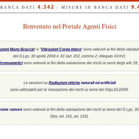
4.342
9.
 BANCA DATI
- MISURE IN BANCA DATI
Benvenuto nel Portale Agenti Fisici
azioni Mano Braccio
" e "
Vibrazioni Corpo Intero
"
sono valevoli ai fini della valutaz
del D.Lgs. 30 aprile 2008 n. 81 (art. 202, comma 2; Allegato XXXV).
tromagnetici
sono valevoli ai fini della valutazione dei rischi ai sensi
degli artt. 2
Le sessioni su
Radiazioni ottiche
naturali ed artificiali
sono utilizzabili per la Valutazione dei rischi ai sensi del Dlgs.81/2008.
sione rumore
sono valevoli ai fini della valutazione dei rischi ai sensi del D.Lgs. 3
5bis; art. 192, art. 193).