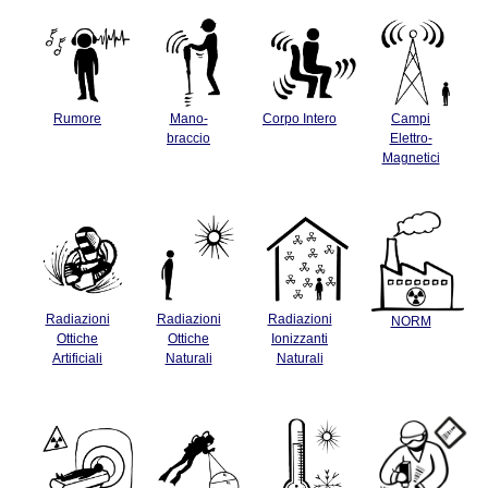
Rumore
Mano-
Corpo Intero
Campi
braccio
Elettro-
Magnetici
Radiazioni
Radiazioni
Radiazioni
NORM
Ottiche
Ottiche
Ionizzanti
Artificiali
Naturali
Naturali