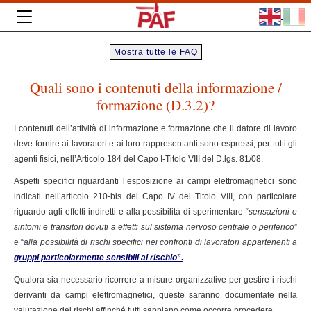
Mostra tutte le FAQ
Quali sono i contenuti della informazione /
formazione (D.3.2)?
I contenuti dell’attività di informazione e formazione che il datore di lavoro
deve fornire ai lavoratori e ai loro rappresentanti sono espressi, per tutti gli
agenti fisici, nell’Articolo 184 del Capo I-Titolo VIII del D.lgs. 81/08.
Aspetti specifici riguardanti l’esposizione ai campi elettromagnetici sono
indicati nell’articolo 210-bis del Capo IV del Titolo VIII, con particolare
riguardo agli effetti indiretti e alla possibilità di sperimentare “
sensazioni e
sintomi e transitori dovuti a effetti sul sistema nervoso centrale o periferico
”
e “
alla possibilità di rischi specifici nei confronti di lavoratori appartenenti a
gruppi particolarmente sensibili al rischio
”.
Qualora sia necessario ricorrere a misure organizzative per gestire i rischi
derivanti da campi elettromagnetici, queste saranno documentate nella
valutazione dei rischi affinché tutti sappiano come occorre procedere.