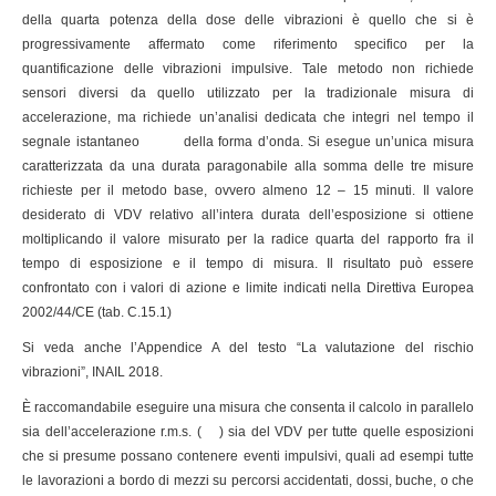
della quarta potenza della dose delle vibrazioni è quello che si è
progressivamente affermato come riferimento specifico per la
quantificazione delle vibrazioni impulsive. Tale metodo non richiede
sensori diversi da quello utilizzato per la tradizionale misura di
accelerazione, ma richiede un’analisi dedicata che integri nel tempo il
segnale istantaneo
della forma d’onda. Si esegue un’unica misura
caratterizzata da una durata paragonabile alla somma delle tre misure
richieste per il metodo base, ovvero almeno 12 – 15 minuti. Il valore
desiderato di VDV relativo all’intera durata dell’esposizione si ottiene
moltiplicando il valore misurato per la radice quarta del rapporto fra il
tempo di esposizione e il tempo di misura. Il risultato può essere
confrontato con i valori di azione e limite indicati nella Direttiva Europea
2002/44/CE (tab. C.15.1)
Si veda anche l’Appendice A del testo “La valutazione del rischio
vibrazioni”, INAIL 2018.
È raccomandabile eseguire una misura che consenta il calcolo in parallelo
sia dell’accelerazione r.m.s. (
) sia del VDV per tutte quelle esposizioni
che si presume possano contenere eventi impulsivi, quali ad esempi tutte
le lavorazioni a bordo di mezzi su percorsi accidentati, dossi, buche, o che