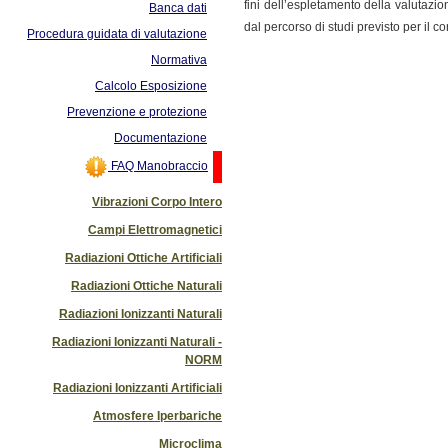
fini dell’espletamento della valutaz
Banca dati
dal percorso di studi previsto per il 
Procedura guidata di valutazione
Normativa
Calcolo Esposizione
Prevenzione e protezione
Documentazione
FAQ Manobraccio
Vibrazioni Corpo Intero
Campi Elettromagnetici
Radiazioni Ottiche Artificiali
Radiazioni Ottiche Naturali
Radiazioni Ionizzanti Naturali
Radiazioni Ionizzanti Naturali -
NORM
Radiazioni Ionizzanti Artificiali
Atmosfere Iperbariche
Microclima