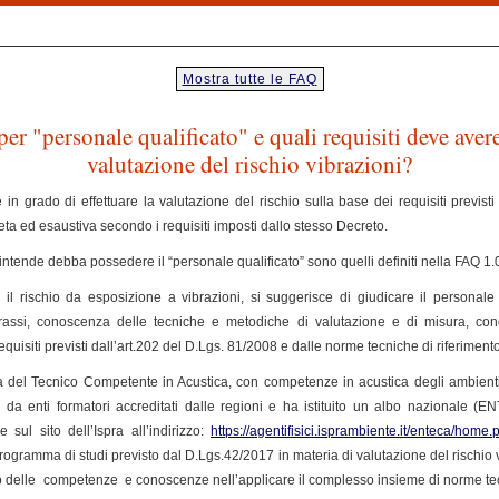
Mostra tutte le FAQ
er "personale qualificato" e quali requisiti deve avere 
valutazione del rischio vibrazioni?
se in grado di effettuare la valutazione del rischio sulla base dei requisiti previs
ta ed esaustiva secondo i requisiti imposti dallo stesso Decreto.
i intende debba possedere il “personale qualificato” sono quelli definiti nella FAQ 1.
 il rischio da esposizione a vibrazioni, si suggerisce di giudicare il personale
rassi, conoscenza delle tecniche e metodiche di valutazione e di misura, cono
isiti previsti dall’art.202 del D.Lgs. 81/2008 e dalle norme tecniche di riferiment
a del Tecnico Competente in Acustica, con competenze in acustica degli ambienti e
e da enti formatori accreditati dalle regioni e ha istituito un albo nazionale 
 sul sito dell’Ispra all’indirizzo:
https://agentifisici.isprambiente.it/enteca/home.
rogramma di studi previsto dal D.Lgs.42/2017 in materia di valutazione del rischio v
o delle competenze e conoscenze nell’applicare il complesso insieme di norme tecn