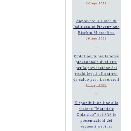
24 ago 2021
~
Approvate le Linee di
Indirizzo su Prevenzione
Rischio Microclima
19 ago 2021
~
Prototipo di piattaforma
previsionale di allerta
per la prevenzione dei
rischi legati allo stress
da caldo per i Lavoratori
24 mag 2021
~
Disponibili on line alla
sezione “Materiale
Didattico” del PAF le
presentazioni dei
seguenti webinar