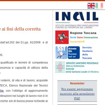
ai fini della corretta
Regione Toscana
Diritti
Valori
Innovazione
SostenibilitÃ
ti dall’art.202 del D.Lgs. 81/2008 e di
Servizio
Sanitario
della
05.
Toscana
 qualificato in termini di competenza
scenza e capacità di utilizzo della
o
sterni, di vita e di lavoro, acquisite
Newsletter
(ENTECA, Elenco Nazionale dei Tecnici
Per essere aggiornato
php
, con l’obbligo di aggiornamento
iscriviti alla newsletter
ibrazioni nei luoghi di lavoro non è in
PAF
iche e/o di buona prassi richieste ai