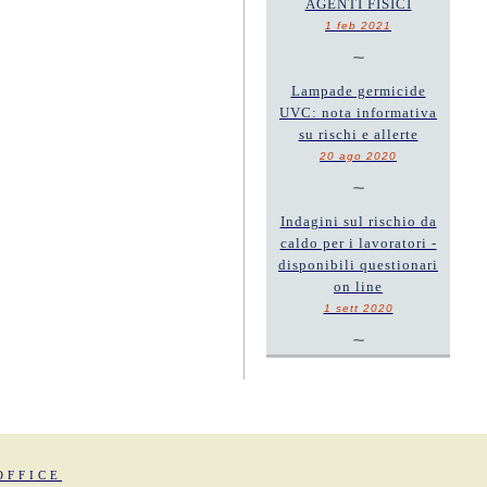
AGENTI FISICI
1 feb 2021
~
Lampade germicide
UVC: nota informativa
su rischi e allerte
20 ago 2020
~
Indagini sul rischio da
caldo per i lavoratori -
disponibili questionari
on line
1 sett 2020
~
OFFICE