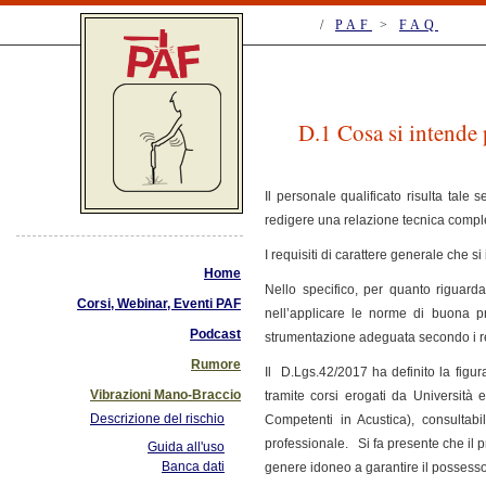
/
PAF
>
FAQ
D.1 Cosa si intende p
Il personale qualificato risulta tale 
redigere una relazione tecnica comple
I requisiti di carattere generale che s
Home
Nello specifico, per quanto riguarda
Corsi, Webinar, Eventi PAF
nell’applicare le norme di buona p
Podcast
strumentazione adeguata secondo i requ
Rumore
Il D.Lgs.42/2017 ha definito la figur
Vibrazioni Mano-Braccio
tramite corsi erogati da Università 
Descrizione del rischio
Competenti in Acustica), consultabile
professionale. Si fa presente che il p
Guida all'uso
Banca dati
genere idoneo a garantire il possess