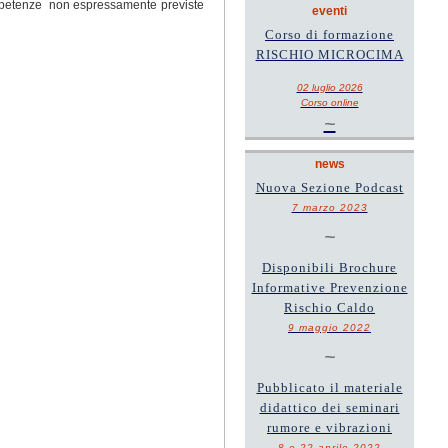
competenze non espressamente previste
eventi
Corso di formazione
RISCHIO MICROCIMA
02 luglio 2026
Corso online
~
news
Nuova Sezione Podcast
7 marzo 2023
~
Disponibili Brochure
Informative Prevenzione
Rischio Caldo
9 maggio 2022
~
Pubblicato il materiale
didattico dei seminari
rumore e vibrazioni
8 e 22 aprile 2022