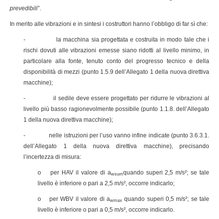
prevedibili
”.
In merito alle vibrazioni e in sintesi i costruttori hanno l’obbligo di far sì che:
- la macchina sia progettata e costruita in modo tale che i
rischi dovuti alle vibrazioni emesse siano ridotti al livello minimo, in
particolare alla fonte, tenuto conto del progresso tecnico e della
disponibilità di mezzi (punto 1.5.9 dell’Allegato 1 della nuova direttiva
macchine);
- il sedile deve essere progettato per ridurre le vibrazioni al
livello più basso ragionevolmente possibile (punto 1.1.8. dell’Allegato
1 della nuova direttiva macchine);
- nelle istruzioni per l’uso vanno infine indicate (punto 3.6.3.1.
dell’Allegato 1 della nuova direttiva macchine), precisando
l’incertezza di misura:
o per HAV il valore di a
quando superi 2,5 m/s²; se tale
wsum
livello è inferiore o pari a 2,5 m/s², occorre indicarlo;
o per WBV il valore di a
quando superi 0,5 m/s²; se tale
wmax
livello è inferiore o pari a 0,5 m/s², occorre indicarlo.