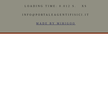
LOADING TIME: 0.012 S.
XS
INFO@PORTALEAGENTIFISICI.IT
MADE BY MIRIGOO