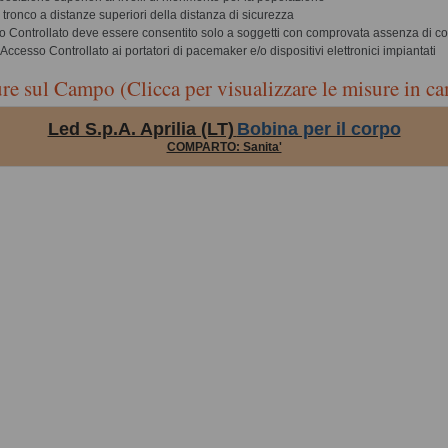
ronco a distanze superiori della distanza di sicurezza
o Controllato deve essere consentito solo a soggetti con comprovata assenza di co
Accesso Controllato ai portatori di pacemaker e/o dispositivi elettronici impiantati
re sul Campo (Clicca per visualizzare le misure in c
Led S.p.A. Aprilia (LT)
Bobina per il corpo
COMPARTO: Sanita'