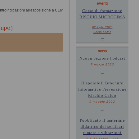
eventi
ntroindicazioni all'esposizione a CEM
Corso di formazione
RISCHIO MICROCIMA
ampo)
02 luglio 2026
Corso online
~
news
Nuova Sezione Podcast
7 marzo 2023
~
Disponibili Brochure
Informative Prevenzione
Rischio Caldo
9 maggio 2022
~
Pubblicato il materiale
didattico dei seminari
rumore e vibrazioni
8 e 22 aprile 2022