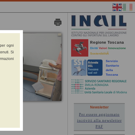
Regione Toscana
 per ogni
Diritti
Valori
Innovazione
enuti. Si
SostenibilitÃ
ormazioni
Servizio
Sanitario
della
Toscana
Newsletter
Per essere aggiornato
iscriviti alla newsletter
PAF