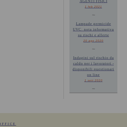
AGENTI FISICI
1 feb 2021
~
Lampade germicide
UVC: nota informativa
su rischi e allerte
20 ago 2020
~
Indagini sul rischio da
caldo per i lavoratori -
disponibili questionari
on line
1 sett 2020
~
OFFICE