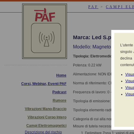
PAF
>
CAMPI EL
Marca: Led S.p.A. Aprili
L'utente
Modello: Magnetomed
singolo 
Tipologia: Elettromedicali: magneto
declina 
contenut
Potenza: 0.22 kW
Alimentazione: NON IDENTIFICATA
Visua
Home
Visua
Norma di riferimento: CEI EN 60601-
Corsi, Webinar, Eventi PAF
Visua
Podcast
Frequenza di lavoro: 0 - 1000 Hz
Visua
Rumore
Tipologia di emissione: Pulsata
Vibrazioni Mano-Braccio
Tipologia elemento radiante: Induttiv
Vibrazioni Corpo Intero
Categoria di cui alla norma 12198-1-
Campi Elettromagnetici
Misure di tutela necessarie:
Descrizione del rischio
Delimitare Zona 1: valori di es