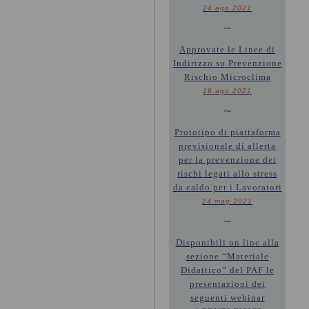
24 ago 2021
~
Approvate le Linee di
Indirizzo su Prevenzione
Rischio Microclima
19 ago 2021
~
Prototipo di piattaforma
previsionale di allerta
per la prevenzione dei
rischi legati allo stress
da caldo per i Lavoratori
24 mag 2021
~
Disponibili on line alla
sezione “Materiale
Didattico” del PAF le
presentazioni dei
seguenti webinar