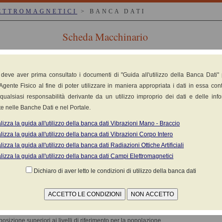
ETTROMAGNETICI
> BANCA DATI
Scheda Macchinario
a (LT)
 deve aver prima consultato i documenti di "Guida all'utilizzo della Banca Dati"
Agente Fisico al fine di poter utilizzare in maniera appropriata i dati in essa cont
terapia
qualsiasi responsabilità derivante da un utilizzo improprio dei dati e delle inf
e nelle Banche Dati e nel Portale.
lizza la guida all'utilizzo della banca dati Vibrazioni Mano - Braccio
lizza la guida all'utilizzo della banca dati Vibrazioni Corpo Intero
1
lizza la guida all'utilizzo della banca dati Radiazioni Ottiche Artificiali
lizza la guida all'utilizzo della banca dati Campi Elettromagnetici
Dichiaro di aver letto le condizioni di utilizzo della banca dati
o
12009: Non disponibile
posizione superiori ai livelli di riferimento per la popolazione