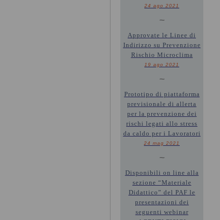
24 ago 2021
~
Approvate le Linee di
Indirizzo su Prevenzione
Rischio Microclima
19 ago 2021
~
Prototipo di piattaforma
previsionale di allerta
per la prevenzione dei
rischi legati allo stress
da caldo per i Lavoratori
24 mag 2021
~
Disponibili on line alla
sezione “Materiale
Didattico” del PAF le
presentazioni dei
seguenti webinar