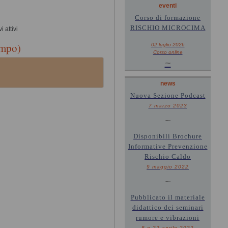
eventi
Corso di formazione
RISCHIO MICROCIMA
i attivi
ampo)
02 luglio 2026
Corso online
~
news
Nuova Sezione Podcast
7 marzo 2023
~
Disponibili Brochure
Informative Prevenzione
Rischio Caldo
9 maggio 2022
~
Pubblicato il materiale
didattico dei seminari
rumore e vibrazioni
8 e 22 aprile 2022