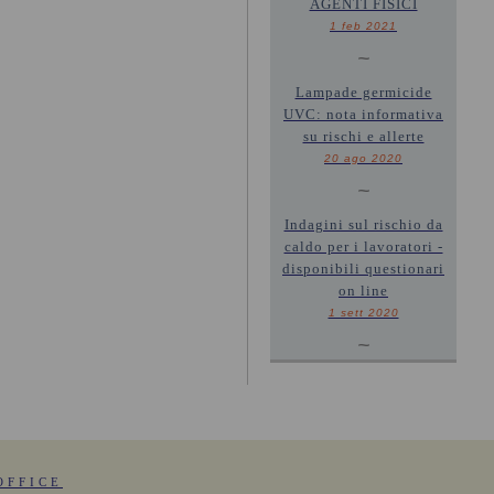
AGENTI FISICI
1 feb 2021
~
Lampade germicide
UVC: nota informativa
su rischi e allerte
20 ago 2020
~
Indagini sul rischio da
caldo per i lavoratori -
disponibili questionari
on line
1 sett 2020
~
OFFICE