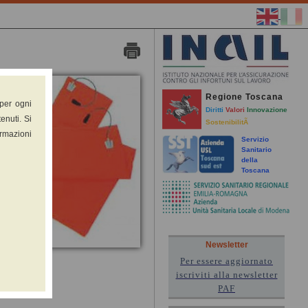
Regione Toscana
 per ogni
Diritti
Valori
Innovazione
enuti. Si
SostenibilitÃ
ormazioni
Servizio
Sanitario
della
Toscana
Newsletter
Per essere aggiornato
iscriviti alla newsletter
PAF