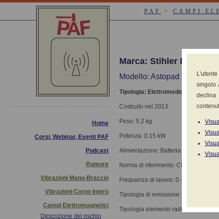
PAF
>
CAMPI EL
Marca: Stihler Electro
L'utente
Modello: Astopad System
singolo 
Tipologia: Elettromedicali: Coperte,
declina 
contenut
Costruito nel 2013
Peso: 5.2 kg
Visua
Home
Visua
Potenza: 0.15 kW
Corsi, Webinar, Eventi PAF
Visua
Podcast
Alimentazione: Batteria 12V-36V
Visua
Rumore
Norma di riferimento: CEI EN 60601-
Vibrazioni Mano-Braccio
Frequenza di lavoro: 0 - 1000 Hz
Vibrazioni Corpo Intero
Tipologia di emissione: Continua
Campi Elettromagnetici
Tipologia elemento radiante: Resistiv
Descrizione del rischio