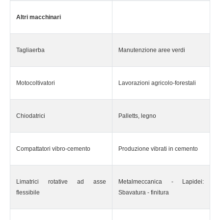
Altri macchinari
Tagliaerba
Manutenzione aree verdi
Motocoltivatori
Lavorazioni agricolo-forestali
Chiodatrici
Palletts, legno
Compattatori vibro-cemento
Produzione vibrati in cemento
Limatrici rotative ad asse
Metalmeccanica - Lapidei:
flessibile
Sbavatura - finitura