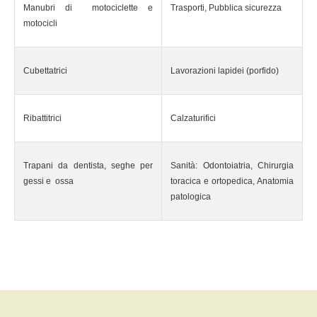
Manubri di motociclette e
Trasporti, Pubblica sicurezza
motocicli
Cubettatrici
Lavorazioni lapidei (porfido)
Ribattitrici
Calzaturifici
Trapani da dentista, seghe per
Sanità: Odontoiatria, Chirurgia
gessi e ossa
toracica e ortopedica, Anatomia
patologica