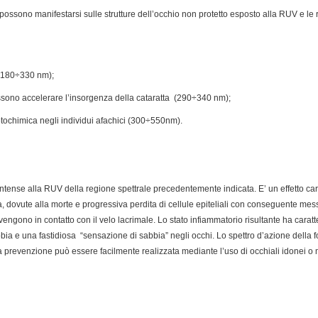
e possono manifestarsi sulle strutture dell’occhio non protetto esposto alla RUV e le re
 (180÷330 nm);
possono accelerare l’insorgenza della cataratta (290÷340 nm);
fotochimica negli individui afachici (300÷550nm).
ntense alla RUV della regione spettrale precedentemente indicata. E’ un effetto cara
a, dovute alla morte e progressiva perdita di cellule epiteliali con conseguente m
engono in contatto con il velo lacrimale. Lo stato infiammatorio risultante ha caratte
ia e una fastidiosa “sensazione di sabbia” negli occhi. Lo spettro d’azione della 
a prevenzione può essere facilmente realizzata mediante l’uso di occhiali idonei o 