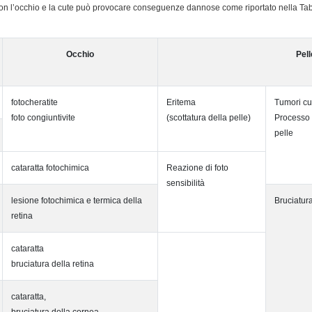
 con l’occhio e la cute può provocare conseguenze dannose come riportato nella Ta
Occhio
Pell
fotocheratite
Eritema
Tumori cu
foto congiuntivite
(scottatura della pelle)
Processo 
pelle
cataratta fotochimica
Reazione di foto
sensibilità
lesione fotochimica e termica della
Bruciatura
retina
cataratta
bruciatura della retina
cataratta,