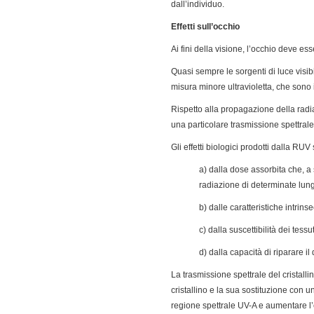
dall’individuo.
Effetti sull’occhio
Ai fini della visione, l’occhio deve e
Quasi sempre le sorgenti di luce visib
misura minore ultravioletta, che sono 
Rispetto alla propagazione della radia
una particolare trasmissione spettrale
Gli effetti biologici prodotti dalla RU
a) dalla dose assorbita che, a 
radiazione di determinate lun
b) dalle caratteristiche intrin
c) dalla suscettibilità dei tess
d) dalla capacità di riparare i
La trasmissione spettrale del cristalli
cristallino e la sua sostituzione con u
regione spettrale UV-A e aumentare l’