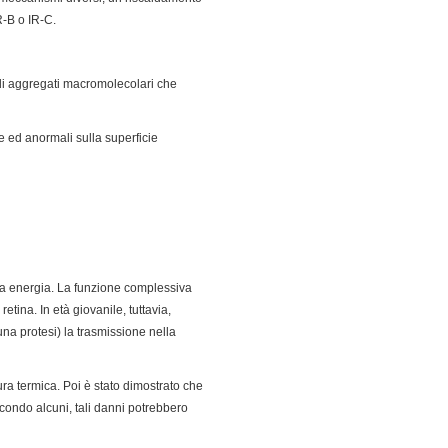
R-B o IR-C.
 di aggregati macromolecolari che
e ed anormali sulla superficie
ssa energia. La funzione complessiva
etina. In età giovanile, tuttavia,
una protesi) la trasmissione nella
ura termica. Poi è stato dimostrato che
condo alcuni, tali danni potrebbero