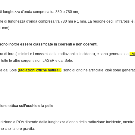
he di lunghezza d'onda compresa tra 380 e 780 nm;
iche di lunghezza d'onda compresa tra 780 nm e 1 mm. La regione degli infrarossi è
1 mm).
sono inoltre essere classificate in coerenti e non coerenti.
ra di loro (i minimi e i massimi delle radiazioni coincidono), e sono generate da
LA
 tutte le altre sorgenti non LASER e dal Sole.
te dal Sole
(radiazioni ottiche naturali)
sono di origine artificiale, cioè sono genera
ione ottica sull’occhio e la pelle
esposizione a ROA dipende dalla lunghezza d’onda della radiazione incidente, mentre 
ino che la loro gravità.