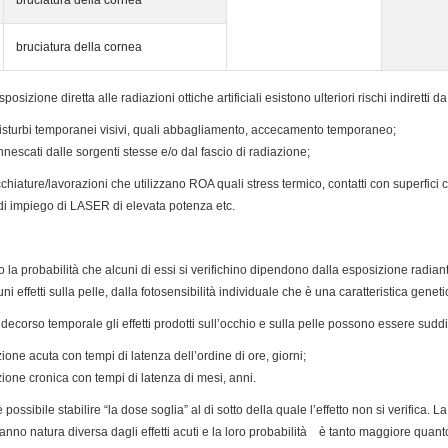
bruciatura della cornea
bruciatura della cornea
esposizione diretta alle radiazioni ottiche artificiali esistono ulteriori rischi indiretti
disturbi temporanei visivi, quali abbagliamento, accecamento temporaneo;
nnescati dalle sorgenti stesse e/o dal fascio di radiazione;
cchiature/lavorazioni che utilizzano ROA quali stress termico, contatti con superfici ca
di impiego di LASER di elevata potenza etc.
tà, o la probabilità che alcuni di essi si verifichino dipendono dalla esposizione radi
i effetti sulla pelle, dalla fotosensibilità individuale che è una caratteristica gen
 decorso temporale gli effetti prodotti sull’occhio e sulla pelle possono essere suddiv
ione acuta con tempi di latenza dell’ordine di ore, giorni;
zione cronica con tempi di latenza di mesi, anni.
possibile stabilire “la dose soglia” al di sotto della quale l’effetto non si verifica. L
nno natura diversa dagli effetti acuti e la loro probabilità è tanto maggiore quan