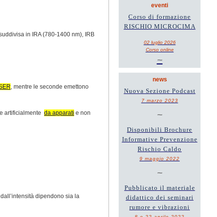
eventi
Corso di formazione
RISCHIO MICROCIMA
 suddivisa in IRA (780-1400 nm), IRB
02 luglio 2026
Corso online
~
news
SER
, mentre le seconde emettono
Nuova Sezione Podcast
7 marzo 2023
te artificialmente
da apparati
e non
~
Disponibili Brochure
Informative Prevenzione
Rischio Caldo
9 maggio 2022
~
Pubblicato il materiale
dall’intensità dipendono sia la
didattico dei seminari
rumore e vibrazioni
8 e 22 aprile 2022