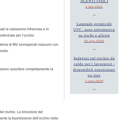
AGENTI FISICI
1 feb 2021
~
Lampade germicide
ali la radiazione infrarossa e in
UVC: nota informativa
su rischi e allerte
potenziale per l’occhio.
20 ago 2020
tema di filtri sovrapposti ciascuno con
~
’onda.
Indagini sul rischio da
caldo per i lavoratori -
i possono assorbire completamente la
disponibili questionari
on line
1 sett 2020
~
 del rischio. La rimozione del
lmente la trasmissione dell’occhio nella