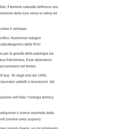
bile. Il termine cataratta definisce uno
missione della luce verso la retina ed
olare e cellulare.
pecifico. Numerose indagini
 catarattogenico della RUV.
ia per la gravità della patologia sia
natura fotochimica. Esse dipendono
si accumulano nel tempo.
fusi, fin dagli inizi del 1900,
lavoratori addetti a lavorazioni del
iazione nell’iride: l’energia termica
radiazione è invece assorbita dalla
centi (cornea-umor acqueo).
 meccanismi diversi, un riscaldamento