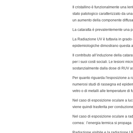
Il cristallino è funzionalmente una len
stato patologico caratterizzato da una
un aumento della componente diffusa
La cataratta è prevalentemente una pa
La Radiazione UV è tuttavia in grado 
epidemiologiche dimostrano questa ass
Il contributo all’induzione della catara
per i suoi costi sociali. Le lesioni m
sostanzialmente dalla dose di RUV ass
Per quanto riguarda l'esposizione a ra
numerosi studi di rassegna ed epidemi
vetro o di metalli alle temperature di 
Nel caso di esposizione oculare a luce 
viene quindi trasferita per conduzione d
Nel caso di esposizione oculare a radi
cornea: l’energia termica si propaga 
Radiazione visibile e la radiazione I