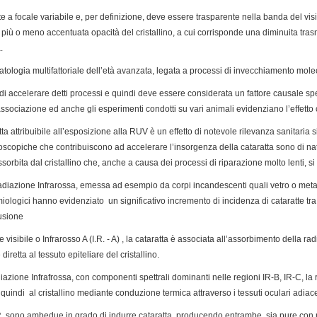
te a focale variabile e, per definizione, deve essere trasparente nella banda del visi
 più o meno accentuata opacità del cristallino, a cui corrisponde una diminuita tras
.
tologia multifattoriale dell’età avanzata, legata a processi di invecchiamento molec
di accelerare detti processi e quindi deve essere considerata un fattore causale s
ociazione ed anche gli esperimenti condotti su vari animali evidenziano l’effetto
tta attribuibile all’esposizione alla RUV è un effetto di notevole rilevanza sanitaria s
icroscopiche che contribuiscono ad accelerare l’insorgenza della cataratta sono di 
orbita dal cristallino che, anche a causa dei processi di riparazione molto lenti, 
diazione Infrarossa, emessa ad esempio da corpi incandescenti quali vetro o metalli 
ologici hanno evidenziato un significativo incremento di incidenza di cataratte tra 
fusione
visibile o Infrarosso A (I.R. - A) , la cataratta è associata all’assorbimento della rad
iretta al tessuto epiteliare del cristallino.
azione Infrafrossa, con componenti spettrali dominanti nelle regioni IR-B, IR-C, la 
quindi al cristallino mediante conduzione termica attraverso i tessuti oculari adia
.R. sono ambedue in grado di indurre cataratta, producendo entrambe, sia pure con