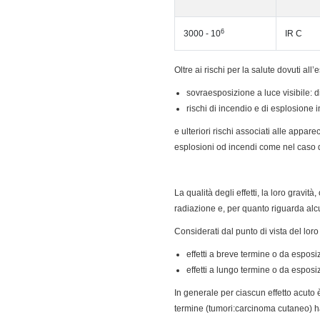
6
3000 - 10
IR C
Oltre ai rischi per la salute dovuti all’
sovraesposizione a luce visibile: 
rischi di incendio e di esplosione i
e ulteriori rischi associati alle appare
esplosioni od incendi come nel caso 
La qualità degli effetti, la loro gravi
radiazione e, per quanto riguarda alcun
Considerati dal punto di vista del loro
effetti a breve termine o da esposiz
effetti a lungo termine o da esposi
In generale per ciascun effetto acuto è 
termine (tumori:carcinoma cutaneo) ha