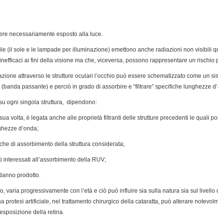
ssere necessariamente esposto alla luce.
ile (il sole e le lampade per illuminazione) emettono anche radiazioni non visibili qu
inefficaci ai fini della visione ma che, viceversa, possono rappresentare un rischio 
zione attraverso le strutture oculari l’occhio può essere schematizzato come un sis
 (banda passante) e perciò in grado di assorbire e “filtrare” specifiche lunghezze d
V su ogni singola struttura, dipendono:
sua volta, è legata anche alle proprietà filtranti delle strutture precedenti le qual
ghezze d’onda;
seche di assorbimento della struttura considerata;
uti interessati all’assorbimento della RUV;
l danno prodotto.
no, varia progressivamente con l’età e ciò può influire sia sulla natura sia sul livello
na protesi artificiale, nel trattamento chirurgico della cataratta, può alterare notevo
esposizione della retina.