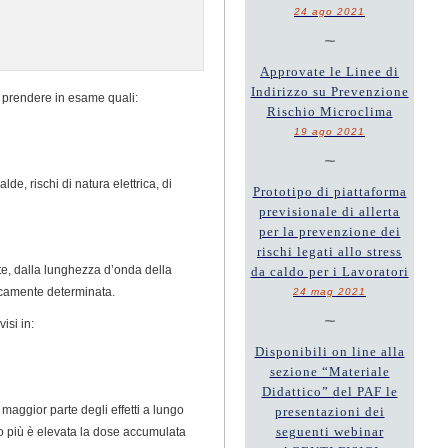
24 ago 2021
~
Approvate le Linee di
Indirizzo su Prevenzione
 da prendere in esame quali:
Rischio Microclima
19 ago 2021
~
lde, rischi di natura elettrica, di
Prototipo di piattaforma
previsionale di allerta
per la prevenzione dei
rischi legati allo stress
ante, dalla lunghezza d’onda della
da caldo per i Lavoratori
eticamente determinata.
24 mag 2021
~
isi in:
Disponibili on line alla
sezione “Materiale
Didattico” del PAF le
a maggior parte degli effetti a lungo
presentazioni dei
seguenti webinar
to più è elevata la dose accumulata