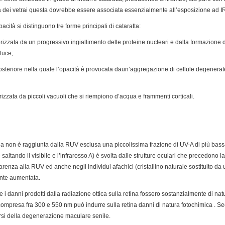
tta dei vetrai questa dovrebbe essere associata essenzialmente all’esposizione ad I
acità si distinguono tre forme principali di cataratta:
terizzata da un progressivo ingiallimento delle proteine nucleari e dalla formazione
luce;
osteriore nella quale l’opacità è provocata daun’aggregazione di cellule degenerat
terizzata da piccoli vacuoli che si riempiono d’acqua e frammenti corticali.
ina non è raggiunta dalla RUV esclusa una piccolissima frazione di UV-A di più ba
altando il visibile e l’infrarosso A) è svolta dalle strutture oculari che precedono la r
enza alla RUV ed anche negli individui afachici (cristallino naturale sostituito da 
ente aumentata.
e i danni prodotti dalla radiazione ottica sulla retina fossero sostanzialmente di nat
 compresa fra 300 e 550 nm può indurre sulla retina danni di natura fotochimica . Se
rsi della degenerazione maculare senile.