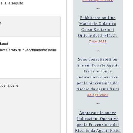
bella a seguito
~
Pubblicato on-line
e
Materiale Didattico
Corso Radiazioni
Ottiche del 24/11/21
7 dic 2021
tanei
~
accelerato di invecchiamento della
Sono consultabili on
line sul Portale Agenti
Fisici le nuove
indicazioni operative
per la prevenzione del
 della pelle
rischio da agenti fisici
31 ago 2021
~
Approvate le nuove
Indicazioni Operative
per la Prevenzione del
Rischio da Agenti Fisici