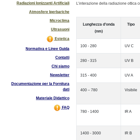
Radiazioni Ionizzanti Artificiali
L’interazione della radiazione ottica
Atmosfere Iperbariche
Microclima
Lunghezza d’onda
Tipo
Ultrasuoni
(nm)
Estetica
100 - 280
UV C
Normativa e Linee Guida
Contatti
280 - 315
UV B
Chi siamo
Newsletter
315 - 400
UV A
Documentazione per la Fornitura
dati
400 – 780
Visibile
Materiale Didattico
FAQ
780 - 1400
IR A
1400 - 3000
IR B