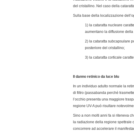
del cristallino. Nel caso della catara
Sulla base della localizzazione dell’op
1) la cataratta nucleare carat
aumentano la diffusione della 
2) la cataratta subcapsulare p
posteriore del cristallino;
3) la cataratta corticale carat
Il danno retinico da luce blu
In un individuo adulto normale la ret
di filtro (passabanda perché trasmette s
l’occhio presenta una maggiore traspar
regione UV-A può risultare notevolm
Sino a non molti anni fa si riteneva ch
la radiazione della regione spettrale
concorrere ad accelerare il manifesta