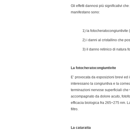
Gli effetti dannosi più significativi ch
manifestano sono:
1) la fotocheratocongiuntivite
2) i danni al cristallino che 
3) il danno retinico di natura 
La fotocheratocongiuntivite
E’ provocata da esposizioni brevi ed i
interessano la congiuntiva e la corne
terminazioni nervose superficiali che v
accompagnato da dolore acuto, fotofob
efficacia biologica fra 265÷275 nm. L
filtro.
La cataratta