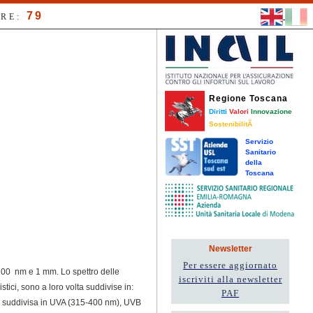
79
RE:
Regione Toscana
Diritti
Valori
Innovazione
SostenibilitÃ
Servizio
Sanitario
della
Toscana
Newsletter
Per essere aggiornato
 100 nm e 1 mm. Lo spettro delle
iscriviti alla newsletter
istici, sono a loro volta suddivise in:
PAF
i è suddivisa in UVA (315-400 nm), UVB