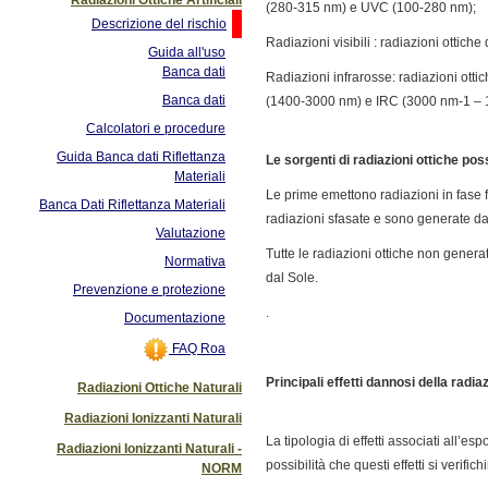
(280-315 nm) e UVC (100-280 nm);
Descrizione del rischio
Radiazioni visibili : radiazioni ottic
Guida all'uso
Banca dati
Radiazioni infrarosse: radiazioni ott
Banca dati
(1400-3000 nm) e IRC (3000 nm-1 – 
Calcolatori e procedure
Guida Banca dati Riflettanza
Le sorgenti di radiazioni ottiche pos
Materiali
Le prime emettono radiazioni in fase f
Banca Dati Riflettanza Materiali
radiazioni sfasate e sono generate da
Valutazione
Tutte le radiazioni ottiche non genera
Normativa
dal Sole.
Prevenzione e protezione
.
Documentazione
FAQ Roa
Principali effetti dannosi della radiaz
Radiazioni Ottiche Naturali
Radiazioni Ionizzanti Naturali
La tipologia di effetti associati all’
Radiazioni Ionizzanti Naturali -
possibilità che questi effetti si verifich
NORM