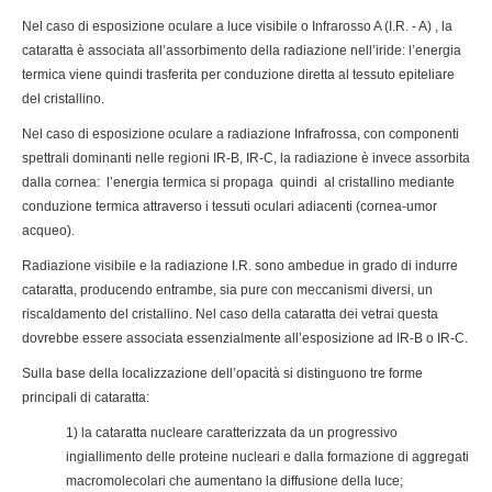
Nel caso di esposizione oculare a luce visibile o Infrarosso A (I.R. - A) , la
cataratta è associata all’assorbimento della radiazione nell’iride: l’energia
termica viene quindi trasferita per conduzione diretta al tessuto epiteliare
del cristallino.
Nel caso di esposizione oculare a radiazione Infrafrossa, con componenti
spettrali dominanti nelle regioni IR-B, IR-C, la radiazione è invece assorbita
dalla cornea: l’energia termica si propaga quindi al cristallino mediante
conduzione termica attraverso i tessuti oculari adiacenti (cornea-umor
acqueo).
Radiazione visibile e la radiazione I.R. sono ambedue in grado di indurre
cataratta, producendo entrambe, sia pure con meccanismi diversi, un
riscaldamento del cristallino. Nel caso della cataratta dei vetrai questa
dovrebbe essere associata essenzialmente all’esposizione ad IR-B o IR-C.
Sulla base della localizzazione dell’opacità si distinguono tre forme
principali di cataratta:
1) la cataratta nucleare caratterizzata da un progressivo
ingiallimento delle proteine nucleari e dalla formazione di aggregati
macromolecolari che aumentano la diffusione della luce;