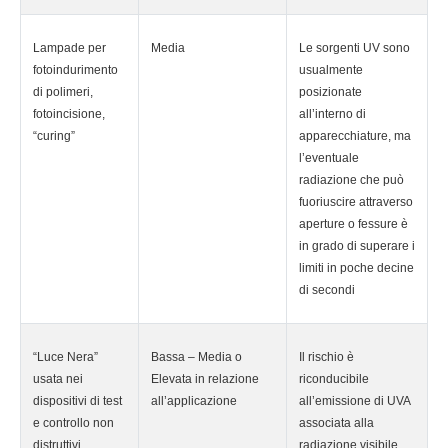
Lampade per
Media
Le sorgenti UV sono
fotoindurimento
usualmente
di polimeri,
posizionate
fotoincisione,
all’interno di
“curing”
apparecchiature, ma
l’eventuale
radiazione che può
fuoriuscire attraverso
aperture o fessure è
in grado di superare i
limiti in poche decine
di secondi
“Luce Nera”
Bassa – Media o
Il rischio è
usata nei
Elevata in relazione
riconducibile
dispositivi di test
all’applicazione
all’emissione di UVA
e controllo non
associata alla
distruttivi
radiazione visibile