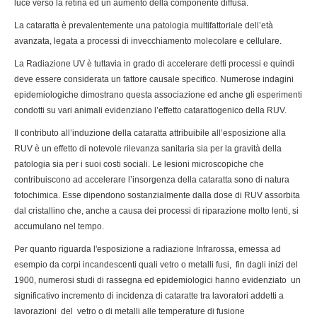
luce verso la retina ed un aumento della componente diffusa.
La cataratta è prevalentemente una patologia multifattoriale dell’età
avanzata, legata a processi di invecchiamento molecolare e cellulare.
La Radiazione UV è tuttavia in grado di accelerare detti processi e quindi
deve essere considerata un fattore causale specifico. Numerose indagini
epidemiologiche dimostrano questa associazione ed anche gli esperimenti
condotti su vari animali evidenziano l’effetto catarattogenico della RUV.
Il contributo all’induzione della cataratta attribuibile all’esposizione alla
RUV è un effetto di notevole rilevanza sanitaria sia per la gravità della
patologia sia per i suoi costi sociali. Le lesioni microscopiche che
contribuiscono ad accelerare l’insorgenza della cataratta sono di natura
fotochimica. Esse dipendono sostanzialmente dalla dose di RUV assorbita
dal cristallino che, anche a causa dei processi di riparazione molto lenti, si
accumulano nel tempo.
Per quanto riguarda l'esposizione a radiazione Infrarossa, emessa ad
esempio da corpi incandescenti quali vetro o metalli fusi, fin dagli inizi del
1900, numerosi studi di rassegna ed epidemiologici hanno evidenziato un
significativo incremento di incidenza di cataratte tra lavoratori addetti a
lavorazioni del vetro o di metalli alle temperature di fusione