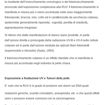
la risultante dell’invecchiamento cronologico e del fotoinvecchiamento
provocato dall’esposizione complessiva alla RUV. Il fotoinvecchiamento si
manifesta in misura più o meno accentuata nelle aree maggiormente
fotoesposte, braccia, viso, collo ed è caratterizzato da secchezza cutanea,
epidermide generalmente ispessita , rugosità, perdita di elasticità,
pigmentazione irregolare.
Si ritiene che dette manifestazioni di danno siano prodotte, in parte
dall’azione diretta e prolungata della radiazione UV-B e UV-A sulle cellule
cutanee ed in parte dall’azione mediata da radicali liberi fotoindotti
(superossido e idrossile) (Ayala, 1993).
Il fotoinvecchiamento cutaneo è un effetto ritardato che si manifesta in
misura più accentuata negli individui di pelle chiara.
Esposizione a Radiazione UV e Tumori della pelle
E’ noto che la RUV è in grado di produrre vari danni sul DNA quali:
mutazioni geniche, scambi cromatidici, aneuploidia, etc. e che questi effetti
sono o possono essere connessi con la cancerogenesi.