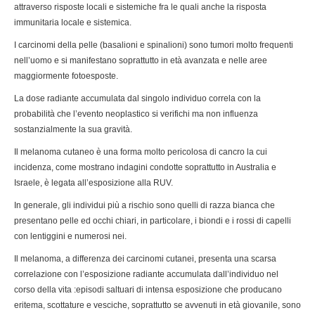
attraverso risposte locali e sistemiche fra le quali anche la risposta
immunitaria locale e sistemica.
I carcinomi della pelle (basalioni e spinalioni) sono tumori molto frequenti
nell’uomo e si manifestano soprattutto in età avanzata e nelle aree
maggiormente fotoesposte.
La dose radiante accumulata dal singolo individuo correla con la
probabilità che l’evento neoplastico si verifichi ma non influenza
sostanzialmente la sua gravità.
Il melanoma cutaneo è una forma molto pericolosa di cancro la cui
incidenza, come mostrano indagini condotte soprattutto in Australia e
Israele, è legata all’esposizione alla RUV.
In generale, gli individui più a rischio sono quelli di razza bianca che
presentano pelle ed occhi chiari, in particolare, i biondi e i rossi di capelli
con lentiggini e numerosi nei.
Il melanoma, a differenza dei carcinomi cutanei, presenta una scarsa
correlazione con l’esposizione radiante accumulata dall’individuo nel
corso della vita :episodi saltuari di intensa esposizione che producano
eritema, scottature e vesciche, soprattutto se avvenuti in età giovanile, sono