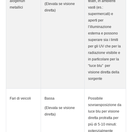
alogenuri
teatri, in ambienti
(Elevata se visione
metallici
vasti (es.:
diretta)
supermercati) e
aperti per
l’illuminazione
esterna e possono
superare sia i limiti
per gli UV che per la
radiazione visibile e
in particolare per la
“luce blu” per
visione diretta della
sorgente
Fari di veicoli
Bassa
Possibile
sovraesposizione da
(Elevata se visione
luce blu per visione
diretta)
diretta protratta per
più di 5-10 minuti:
potenzialmente