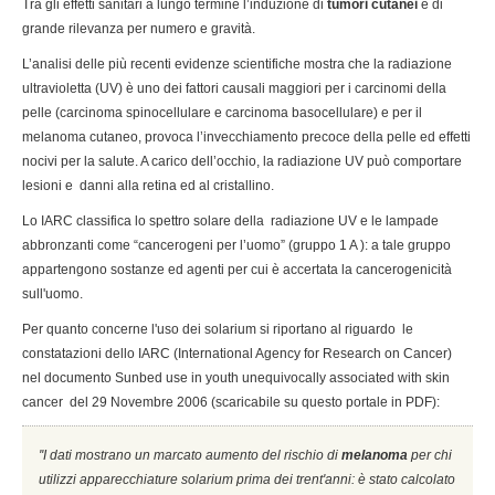
Tra gli effetti sanitari a lungo termine l’induzione di
tumori cutanei
è di
grande rilevanza per numero e gravità.
L’analisi delle più recenti evidenze scientifiche mostra che la radiazione
ultravioletta (UV) è uno dei fattori causali maggiori per i carcinomi della
pelle (carcinoma spinocellulare e carcinoma basocellulare) e per il
melanoma cutaneo, provoca l’invecchiamento precoce della pelle ed effetti
nocivi per la salute. A carico dell’occhio, la radiazione UV può comportare
lesioni e danni alla retina ed al cristallino.
Lo IARC classifica lo spettro solare della radiazione UV e le lampade
abbronzanti come “cancerogeni per l’uomo” (gruppo 1 A ): a tale gruppo
appartengono sostanze ed agenti per cui è accertata la cancerogenicità
sull'uomo.
Per quanto concerne l'uso dei solarium si riportano al riguardo le
constatazioni dello IARC (International Agency for Research on Cancer)
nel documento Sunbed use in youth unequivocally associated with skin
cancer del 29 Novembre 2006 (scaricabile su questo portale in PDF):
''I dati mostrano un marcato aumento del rischio di
melanoma
per chi
utilizzi apparecchiature solarium prima dei trent'anni: è stato calcolato