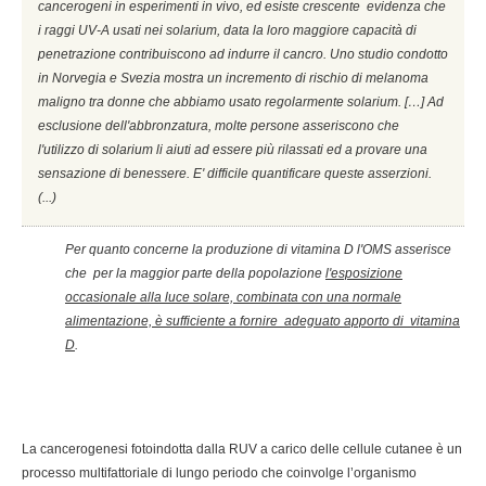
cancerogeni in esperimenti in vivo, ed esiste crescente evidenza che
i raggi UV-A usati nei solarium, data la loro maggiore capacità di
penetrazione contribuiscono ad indurre il cancro. Uno studio condotto
in Norvegia e Svezia mostra un incremento di rischio di melanoma
maligno tra donne che abbiamo usato regolarmente solarium. […] Ad
esclusione dell'abbronzatura, molte persone asseriscono che
l'utilizzo di solarium li aiuti ad essere più rilassati ed a provare una
sensazione di benessere. E' difficile quantificare queste asserzioni.
(...)
Per quanto concerne la produzione di vitamina D l'OMS asserisce
che per la maggior parte della popolazione
l'esposizione
occasionale alla luce solare, combinata con una normale
alimentazione, è sufficiente a fornire adeguato apporto di vitamina
D
.
La cancerogenesi fotoindotta dalla RUV a carico delle cellule cutanee è un
processo multifattoriale di lungo periodo che coinvolge l’organismo