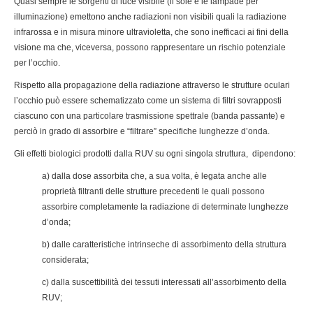
Quasi sempre le sorgenti di luce visibile (il sole e le lampade per
illuminazione) emettono anche radiazioni non visibili quali la radiazione
infrarossa e in misura minore ultravioletta, che sono inefficaci ai fini della
visione ma che, viceversa, possono rappresentare un rischio potenziale
per l’occhio.
Rispetto alla propagazione della radiazione attraverso le strutture oculari
l’occhio può essere schematizzato come un sistema di filtri sovrapposti
ciascuno con una particolare trasmissione spettrale (banda passante) e
perciò in grado di assorbire e “filtrare” specifiche lunghezze d’onda.
Gli effetti biologici prodotti dalla RUV su ogni singola struttura, dipendono:
a) dalla dose assorbita che, a sua volta, è legata anche alle
proprietà filtranti delle strutture precedenti le quali possono
assorbire completamente la radiazione di determinate lunghezze
d’onda;
b) dalle caratteristiche intrinseche di assorbimento della struttura
considerata;
c) dalla suscettibilità dei tessuti interessati all’assorbimento della
RUV;