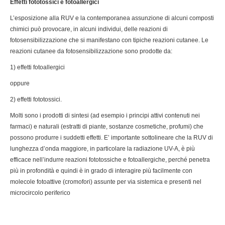
Effetti fototossici e fotoallergici
L’esposizione alla RUV e la contemporanea assunzione di alcuni composti
chimici può provocare, in alcuni individui, delle reazioni di
fotosensibilizzazione che si manifestano con tipiche reazioni cutanee. Le
reazioni cutanee da fotosensibilizzazione sono prodotte da:
1) effetti fotoallergici
oppure
2) effetti fototossici.
Molti sono i prodotti di sintesi (ad esempio i principi attivi contenuti nei
farmaci) e naturali (estratti di piante, sostanze cosmetiche, profumi) che
possono produrre i suddetti effetti. E’ importante sottolineare che la RUV di
lunghezza d’onda maggiore, in particolare la radiazione UV-A, è più
efficace nell’indurre reazioni fototossiche e fotoallergiche, perché penetra
più in profondità e quindi è in grado di interagire più facilmente con
molecole fotoattive (cromofori) assunte per via sistemica e presenti nel
microcircolo periferico