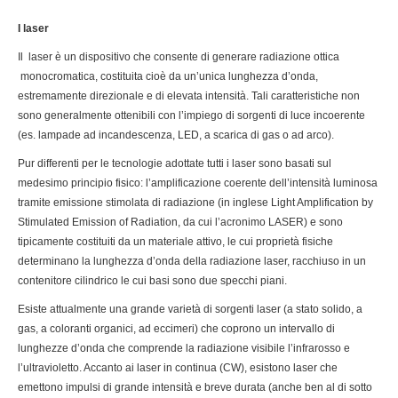
I laser
Il laser è un dispositivo che consente di generare radiazione ottica
monocromatica, costituita cioè da un’unica lunghezza d’onda,
estremamente direzionale e di elevata intensità. Tali caratteristiche non
sono generalmente ottenibili con l’impiego di sorgenti di luce incoerente
(es. lampade ad incandescenza, LED, a scarica di gas o ad arco).
Pur differenti per le tecnologie adottate tutti i laser sono basati sul
medesimo principio fisico: l’amplificazione coerente dell’intensità luminosa
tramite emissione stimolata di radiazione (in inglese Light Amplification by
Stimulated Emission of Radiation, da cui l’acronimo LASER) e sono
tipicamente costituiti da un materiale attivo, le cui proprietà fisiche
determinano la lunghezza d’onda della radiazione laser, racchiuso in un
contenitore cilindrico le cui basi sono due specchi piani.
Esiste attualmente una grande varietà di sorgenti laser (a stato solido, a
gas, a coloranti organici, ad eccimeri) che coprono un intervallo di
lunghezze d’onda che comprende la radiazione visibile l’infrarosso e
l’ultravioletto. Accanto ai laser in continua (CW), esistono laser che
emettono impulsi di grande intensità e breve durata (anche ben al di sotto