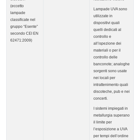
(eccetto
Lampade UVA sono
lampade
utilizzate in
classificate nel
dispositivi quali
gruppo “Esente”
quelli dedicati al
secondo CEI EN
controllo e
62471:2009)
all’ispezione dei
materiali o per il
controllo delle
banconote; analoghe
sorgenti sono usate
nei locali per
intrattenimento quali
discoteche, pub e nei
concerti.
I sistemi impiegati in
metallurgia superano
il limite per
l’esposizione a UVA
per tempi dell’ordine