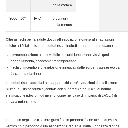
della cornea
6
3000 - 10
IR C
bruciatura
della cornea
Oltre ai rischi per la salute dovuti all’esposizione diretta alle radiazioni
ottiche artificiali esistono ulteriori rischi indiretti da prendere in esame quali:
sovraesposizione a luce visibile: disturbi temporanei visivi, quali
abbagliamento, accecamento temporaneo;
rischi di incendio e di esplosione innescati dalle sorgenti stesse e/o dal
fascio di radiazione;
e ulteriori rischi associati alle apparecchiature/lavorazioni che utilizzano
ROA quali stress termico, contatti con superfici calde, rischi di natura
elettrica, di esplosioni od incendi come nel caso di impiego di LASER di
elevata potenza etc.
La qualità degli effetti, la loro gravità, o la probabilità che alcuni di essi si
verifichino dipendono dalla esposizione radiante, dalla lunghezza d’onda