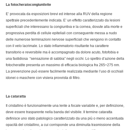
La fotocheratocongiuntivite
E’ provocata da esposizioni brevi ed intense alla RUV della regione
spettrale precedentemente indicata. E’ un effetto caratterizzato da lesioni
superficiali che interessano la congiuntiva e la cornea, dovute alla morte e
progressiva perdita di cellule epiteliali con conseguente messa a nudo
delle numerose terminazioni nervose superficiali che vengono in contatto
con il velo lacrimale. Lo stato infiammatorio risultante ha carattere
transitorio e reversibile ma è accompagnato da dolore acuto, fotofobia e
una fastidiosa “sensazione di sabbia” negli occhi. Lo spettro d’azione della
fotocheratite presenta un massimo di efficacia biologica fra 265÷275 nm.
La prevenzione può essere facilmente realizzata mediante l’uso di occhiali
idonei o maschere con visiera provvista di filtro.
La cataratta
Il cristallino è funzionalmente una lente a focale variabile e, per definizione,
deve essere trasparente nella banda del visibile. Il termine cataratta
definisce uno stato patologico caratterizzato da una più o meno accentuata
opacità del cristallino, a cui corrisponde una diminuita trasmissione della