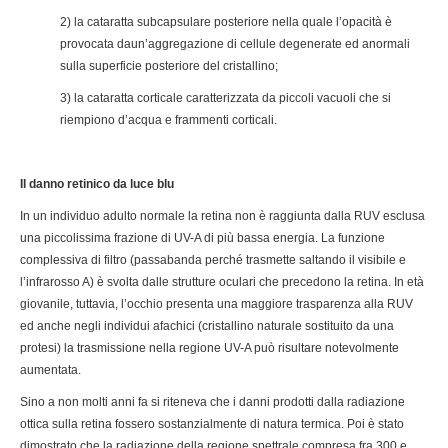
2) la cataratta subcapsulare posteriore nella quale l’opacità è
provocata daun’aggregazione di cellule degenerate ed anormali
sulla superficie posteriore del cristallino;
3) la cataratta corticale caratterizzata da piccoli vacuoli che si
riempiono d’acqua e frammenti corticali.
Il danno retinico da luce blu
In un individuo adulto normale la retina non è raggiunta dalla RUV esclusa
una piccolissima frazione di UV-A di più bassa energia. La funzione
complessiva di filtro (passabanda perché trasmette saltando il visibile e
l’infrarosso A) è svolta dalle strutture oculari che precedono la retina. In età
giovanile, tuttavia, l’occhio presenta una maggiore trasparenza alla RUV
ed anche negli individui afachici (cristallino naturale sostituito da una
protesi) la trasmissione nella regione UV-A può risultare notevolmente
aumentata.
Sino a non molti anni fa si riteneva che i danni prodotti dalla radiazione
ottica sulla retina fossero sostanzialmente di natura termica. Poi è stato
dimostrato che la radiazione della regione spettrale compresa fra 300 e