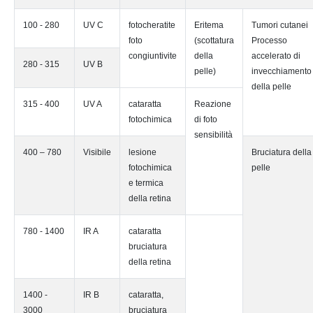
100 - 280
UV C
fotocheratite
Eritema
Tumori cutanei
foto
(scottatura
Processo
congiuntivite
della
accelerato di
280 - 315
UV B
pelle)
invecchiamento
della pelle
315 - 400
UV A
cataratta
Reazione
fotochimica
di foto
sensibilità
400 – 780
Visibile
lesione
Bruciatura della
fotochimica
pelle
e termica
della retina
780 - 1400
IR A
cataratta
bruciatura
della retina
1400 -
IR B
cataratta,
3000
bruciatura