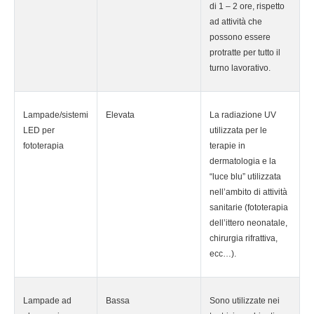
di 1 – 2 ore, rispetto
ad attività che
possono essere
protratte per tutto il
turno lavorativo.
Lampade/sistemi
Elevata
La radiazione UV
LED per
utilizzata per le
fototerapia
terapie in
dermatologia e la
“luce blu” utilizzata
nell’ambito di attività
sanitarie (fototerapia
dell’ittero neonatale,
chirurgia rifrattiva,
ecc…).
Lampade ad
Bassa
Sono utilizzate nei