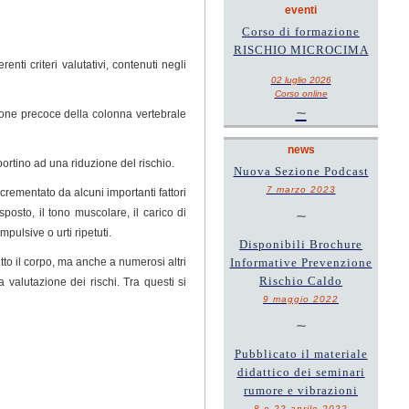
eventi
Corso di formazione
RISCHIO MICROCIMA
renti criteri valutativi, contenuti negli
02 luglio 2026
Corso online
~
zione precoce della colonna vertebrale
news
 portino ad una riduzione del rischio.
Nuova Sezione Podcast
7 marzo 2023
rementato da alcuni importanti fattori
posto, il tono muscolare, il carico di
~
mpulsive o urti ripetuti.
Disponibili Brochure
tto il corpo, ma anche a numerosi altri
Informative Prevenzione
Rischio Caldo
 valutazione dei rischi. Tra questi si
9 maggio 2022
~
Pubblicato il materiale
didattico dei seminari
rumore e vibrazioni
8 e 22 aprile 2022