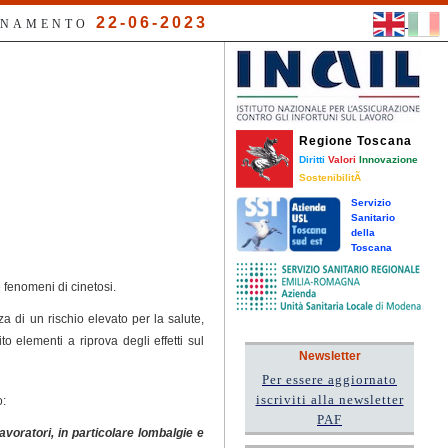
22-06-2023
RNAMENTO
Regione Toscana
Diritti
Valori
Innovazione
SostenibilitÃ
Servizio
Sanitario
della
Toscana
e fenomeni di cinetosi.
a di un rischio elevato per la salute,
o elementi a riprova degli effetti sul
Newsletter
Per essere aggiornato
iscriviti alla newsletter
o:
PAF
voratori, in particolare lombalgie e