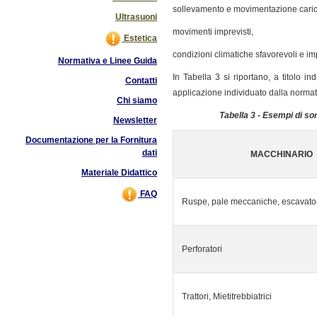
sollevamento e movimentazione carich
Ultrasuoni
movimenti imprevisti,
Estetica
condizioni climatiche sfavorevoli e impa
Normativa e Linee Guida
In Tabella 3 si riportano, a titolo i
Contatti
applicazione individuato dalla normat
Chi siamo
Tabella 3 - Esempi di sor
Newsletter
Documentazione per la Fornitura
dati
MACCHINARIO
Materiale Didattico
FAQ
Ruspe, pale meccaniche, escavato
Perforatori
Trattori, Mietitrebbiatrici