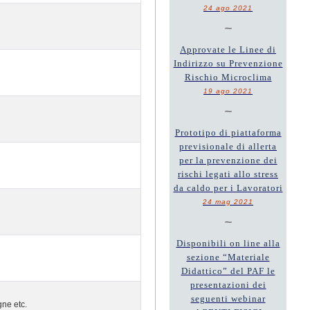
24 ago 2021
~
Approvate le Linee di
Indirizzo su Prevenzione
Rischio Microclima
19 ago 2021
~
Prototipo di piattaforma
previsionale di allerta
per la prevenzione dei
rischi legati allo stress
da caldo per i Lavoratori
24 mag 2021
~
Disponibili on line alla
sezione “Materiale
Didattico” del PAF le
presentazioni dei
seguenti webinar
gne etc.