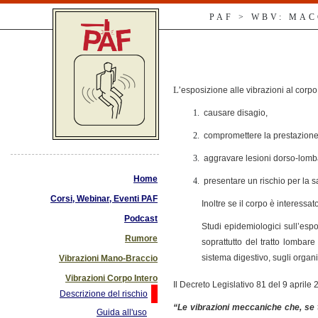
PAF > WBV: MA
L’
esposizione alle vibrazioni al cor
causare disagio,
compromettere la prestazione 
aggravare lesioni dorso-lomba
Home
presentare un rischio per la sa
Corsi, Webinar, Eventi PAF
Inoltre se il corpo è interess
Podcast
Studi epidemiologici sull’espo
Rumore
soprattutto del tratto lombare
sistema digestivo, sugli organi
Vibrazioni Mano-Braccio
Vibrazioni Corpo Intero
Il
Decreto Legislativo 81 del 9 aprile 2
Descrizione del rischio
“Le vibrazioni meccaniche che, se t
Guida all'uso