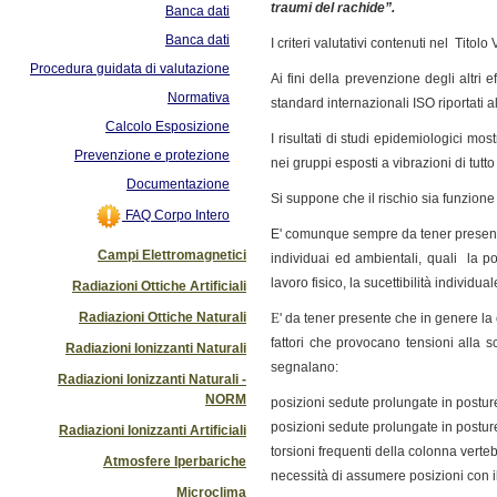
traumi del rachide”.
Banca dati
Banca dati
I criteri valutativi contenuti nel Titol
Procedura guidata di valutazione
Ai fini della prevenzione degli altri ef
Normativa
standard internazionali ISO riportati a
Calcolo Esposizione
I risultati di studi epidemiologici m
Prevenzione e protezione
nei gruppi esposti a vibrazioni di tutto 
Documentazione
Si suppone che il rischio sia funzione 
FAQ Corpo Intero
E' comunque sempre da tener presente 
Campi Elettromagnetici
individuai ed ambientali, quali la po
lavoro fisico
, la
sucettibilità individual
Radiazioni Ottiche Artificiali
Radiazioni Ottiche Naturali
E
' da tener presente che in genere la
fattori che provocano tensioni alla s
Radiazioni Ionizzanti Naturali
segnalano:
Radiazioni Ionizzanti Naturali -
NORM
posizioni sedute prolungate in posture
posizioni sedute prolungate in posture
Radiazioni Ionizzanti Artificiali
torsioni frequenti della colonna verteb
Atmosfere Iperbariche
necessità di assumere posizioni con i
Microclima