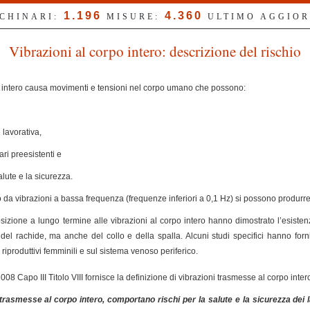
1.196
4.360
CCHINARI:
MISURE:
ULTIMO AGGIO
Vibrazioni al corpo intero: descrizione del rischio
po intero causa movimenti e tensioni nel corpo umano che possono:
lavorativa,
ri preesistenti e
lute e la sicurezza.
ato da vibrazioni a bassa frequenza (frequenze inferiori a 0,1 Hz) si possono produrr
sizione a lungo termine alle vibrazioni al corpo intero hanno dimostrato l’esistenz
 del rachide, ma anche del collo e della spalla. Alcuni studi specifici hanno fornit
 riproduttivi femminili e sul sistema venoso periferico.
008 Capo III Titolo VIII fornisce la definizione di vibrazioni trasmesse al corpo inter
rasmesse al corpo intero, comportano rischi per la salute e la sicurezza dei la