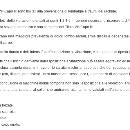
o VIII Capo III sono limitati alla prevenzione di lombalgie e traumi del rachide.
fetti delle vibrazioni elencati ai punti 1,2,4 è in genere necessario ricorrere a diffe
lla sezione normativa e non compresi nel Titolo VIII Capo III.
ostrano una maggiore prevalenza di dolori lombo-sacrali, ernie discali e degenera
il corpo.
della durata e dell' intensità dell'esposizione a vibrazione, e che periodi di riposo
che il rischio derivante dall'esposizione a vibrazione può essere aggravato ed inc
stura assunta durante il lavoro, le caratteristiche antropometriche del soggetto es
e (età, disturbi preesistenti, forza muscolare, sesso, ecc.), la presenza di vibrazioni i
 conduzione di macchine mobili comporta non solo l’esposizione alle vibrazioni a tu
chiena, alla spalla o al collo, che andranno attentamente valutati nell'ambito della
 forzate,
 scorrette,
rale,
l capo girato,