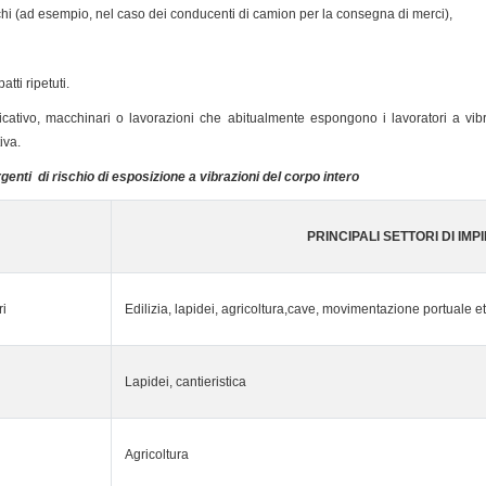
i (ad esempio, nel caso dei conducenti di camion per la consegna di merci),
tti ripetuti.
ndicativo, macchinari o lavorazioni che abitualmente espongono i lavoratori a vibra
iva.
genti di rischio di esposizione a vibrazioni del corpo intero
PRINCIPALI SETTORI DI IMP
ri
Edilizia, lapidei, agricoltura,cave, movimentazione portuale et
Lapidei, cantieristica
Agricoltura