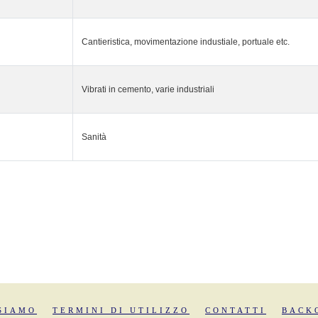
Cantieristica, movimentazione industiale, portuale etc.
Vibrati in cemento, varie industriali
Sanità
SIAMO
TERMINI DI UTILIZZO
CONTATTI
BACK