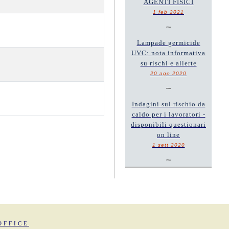
AGENTI FISICI
1 feb 2021
~
Lampade germicide
UVC: nota informativa
su rischi e allerte
20 ago 2020
~
Indagini sul rischio da
caldo per i lavoratori -
disponibili questionari
on line
1 sett 2020
~
OFFICE