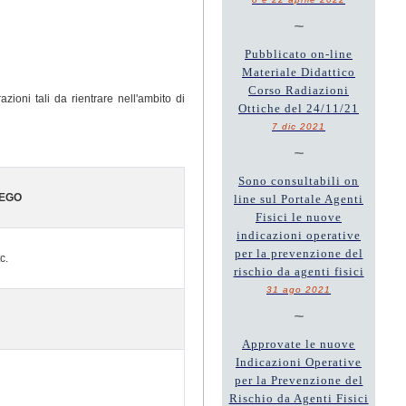
~
Pubblicato on-line
Materiale Didattico
Corso Radiazioni
zioni tali da rientrare nell'ambito di
Ottiche del 24/11/21
7 dic 2021
~
Sono consultabili on
IEGO
line sul Portale Agenti
Fisici le nuove
indicazioni operative
per la prevenzione del
c.
rischio da agenti fisici
31 ago 2021
~
Approvate le nuove
Indicazioni Operative
per la Prevenzione del
Rischio da Agenti Fisici