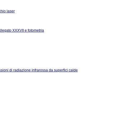
hio laser
Allegato XXXVII e fotometria
ssioni di radiazione infrarossa da superfici calde