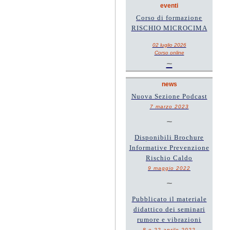
eventi
Corso di formazione
RISCHIO MICROCIMA
02 luglio 2026
Corso online
~
news
Nuova Sezione Podcast
7 marzo 2023
~
Disponibili Brochure
Informative Prevenzione
Rischio Caldo
9 maggio 2022
~
Pubblicato il materiale
didattico dei seminari
rumore e vibrazioni
8 e 22 aprile 2022