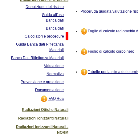
Descrizione del rischio
Proceruda guidata valutazione risc
Guida all'uso
Banca dati
Banca dati
Foglio di calcolo radiometria 
Calcolatori e procedure
Guida Banca dati Riflettanza
Materiali
Foglio di calcolo corpo nero
Banca Dati Riflettanza Materiali
Valutazione
Tabelle per la stima delle emi
Normativa
Prevenzione e protezione
Documentazione
FAQ Roa
Radiazioni Ottiche Naturali
Radiazioni Ionizzanti Naturali
Radiazioni Ionizzanti Naturali -
NORM