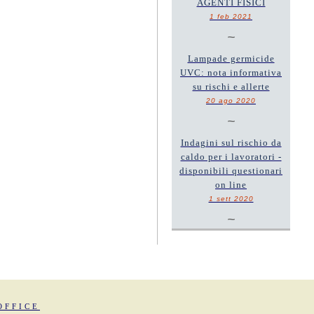
AGENTI FISICI
1 feb 2021
~
Lampade germicide
UVC: nota informativa
su rischi e allerte
20 ago 2020
~
Indagini sul rischio da
caldo per i lavoratori -
disponibili questionari
on line
1 sett 2020
~
OFFICE