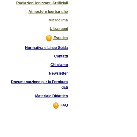
Radiazioni Ionizzanti Artificiali
Atmosfere Iperbariche
Microclima
Ultrasuoni
Estetica
Normativa e Linee Guida
Contatti
Chi siamo
Newsletter
Documentazione per la Fornitura
dati
Materiale Didattico
FAQ