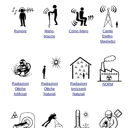
Rumore
Mano-
Corpo Intero
Campi
braccio
Elettro-
Magnetici
Radiazioni
Radiazioni
Radiazioni
NORM
Ottiche
Ottiche
Ionizzanti
Artificiali
Naturali
Naturali