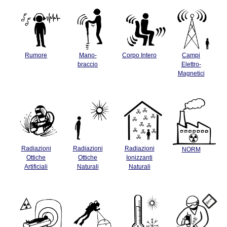
Rumore
Mano-
Corpo Intero
Campi
braccio
Elettro-
Magnetici
Radiazioni
Radiazioni
Radiazioni
NORM
Ottiche
Ottiche
Ionizzanti
Artificiali
Naturali
Naturali