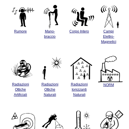
Rumore
Mano-
Corpo Intero
Campi
braccio
Elettro-
Magnetici
Radiazioni
Radiazioni
Radiazioni
NORM
Ottiche
Ottiche
Ionizzanti
Artificiali
Naturali
Naturali