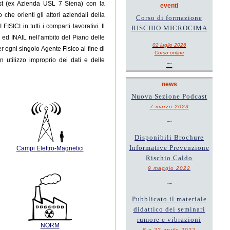
Est (ex Azienda USL 7 Siena) con la
eventi
he orienti gli attori aziendali della
Corso di formazione
ICI in tutti i comparti lavorativi. Il
RISCHIO MICROCIMA
a ed INAIL
nell’ambito del Piano delle
02 luglio 2026
er ogni singolo Agente Fisico al fine di
Corso online
n utilizzo improprio dei dati e delle
~
news
Nuova Sezione Podcast
7 marzo 2023
~
Disponibili Brochure
Informative Prevenzione
Campi Elettro-Magnetici
Rischio Caldo
9 maggio 2022
~
Pubblicato il materiale
didattico dei seminari
rumore e vibrazioni
NORM
8 e 22 aprile 2022