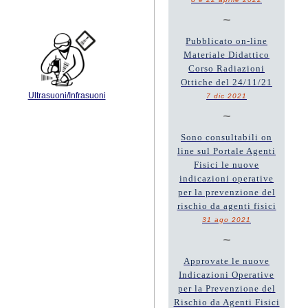
~
Pubblicato on-line
Materiale Didattico
Corso Radiazioni
Ottiche del 24/11/21
Ultrasuoni/Infrasuoni
7 dic 2021
~
Sono consultabili on
line sul Portale Agenti
Fisici le nuove
indicazioni operative
per la prevenzione del
rischio da agenti fisici
31 ago 2021
~
Approvate le nuove
Indicazioni Operative
per la Prevenzione del
Rischio da Agenti Fisici