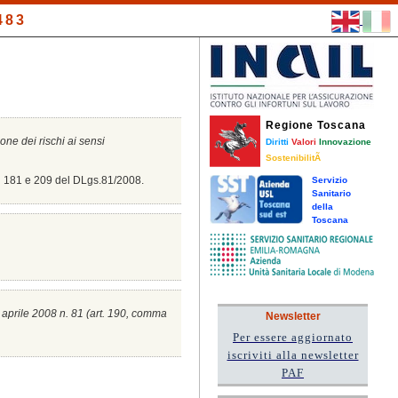
483
Regione Toscana
ione dei rischi ai sensi
Diritti
Valori
Innovazione
SostenibilitÃ
8, 181 e 209 del DLgs.81/2008.
Servizio
Sanitario
della
Toscana
0 aprile 2008 n. 81 (a
rt. 190, comma
Newsletter
Per essere aggiornato
iscriviti alla newsletter
PAF