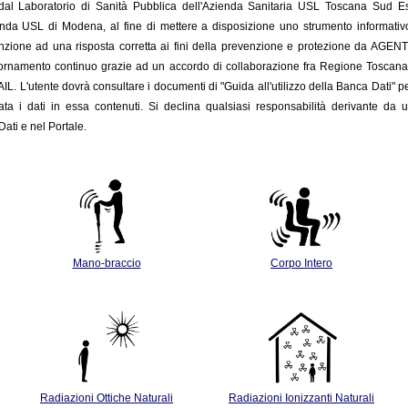
o dal Laboratorio di Sanità Pubblica dell'Azienda Sanitaria USL Toscana Sud 
enda USL di Modena, al fine di mettere a disposizione uno strumento informativo c
nzione ad una risposta corretta ai fini della prevenzione e protezione da AGENTI FIS
giornamento
continuo grazie ad un accordo di collaborazione fra Regione Toscan
INAIL. L'utente dovrà consultare i documenti di "Guida all'utilizzo della Banca Dati" p
ata i dati in essa contenuti. Si declina qualsiasi responsabilità derivante da u
ati e nel Portale.
Mano-braccio
Corpo Intero
Radiazioni Ottiche Naturali
Radiazioni Ionizzanti Naturali