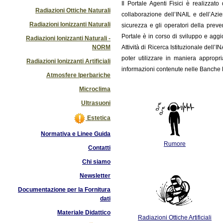
Il
Portale Agenti Fisici è realizzat
Radiazioni Ottiche Naturali
collaborazione dell’INAIL e dell’Azi
Radiazioni Ionizzanti Naturali
sicurezza e gli operatori della preve
Portale è in corso di sviluppo e ag
Radiazioni Ionizzanti Naturali -
NORM
Attività di Ricerca Istituzionale dell’
poter utilizzare in maniera appropri
Radiazioni Ionizzanti Artificiali
informazioni contenute nelle Banche D
Atmosfere Iperbariche
Microclima
Ultrasuoni
Estetica
Normativa e Linee Guida
Rumore
Contatti
Chi siamo
Newsletter
Documentazione per la Fornitura
dati
Materiale Didattico
Radiazioni Ottiche Artificiali