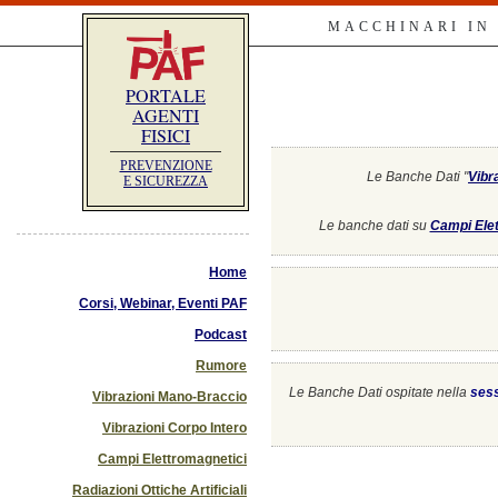
MACCHINARI IN
PORTALE
AGENTI
FISICI
PREVENZIONE
Le Banche Dati "
Vibr
E SICUREZZA
Le banche dati su
Campi Elet
Home
Corsi, Webinar, Eventi PAF
Podcast
Rumore
Le Banche Dati ospitate nella
ses
Vibrazioni Mano-Braccio
Vibrazioni Corpo Intero
Campi Elettromagnetici
Radiazioni Ottiche Artificiali