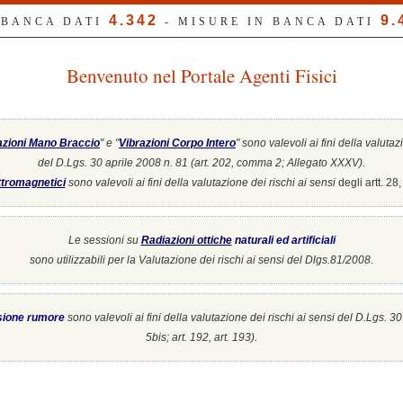
4.342
9.
 BANCA DATI
- MISURE IN BANCA DATI
Benvenuto nel Portale Agenti Fisici
azioni Mano Braccio
" e "
Vibrazioni Corpo Intero
"
sono valevoli ai fini della valutaz
del D.Lgs. 30 aprile 2008 n. 81 (art. 202, comma 2; Allegato XXXV).
tromagnetici
sono valevoli ai fini della valutazione dei rischi ai sensi
degli artt. 2
Le sessioni su
Radiazioni ottiche
naturali ed artificiali
sono utilizzabili per la Valutazione dei rischi ai sensi del Dlgs.81/2008.
sione rumore
sono valevoli ai fini della valutazione dei rischi ai sensi del D.Lgs. 3
5bis; art. 192, art. 193).