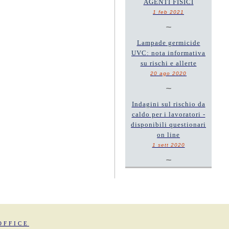
AGENTI FISICI
1 feb 2021
~
Lampade germicide
UVC: nota informativa
su rischi e allerte
20 ago 2020
~
Indagini sul rischio da
caldo per i lavoratori -
disponibili questionari
on line
1 sett 2020
~
OFFICE