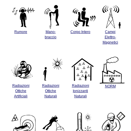
Rumore
Mano-
Corpo Intero
Campi
braccio
Elettro-
Magnetici
Radiazioni
Radiazioni
Radiazioni
NORM
Ottiche
Ottiche
Ionizzanti
Artificiali
Naturali
Naturali