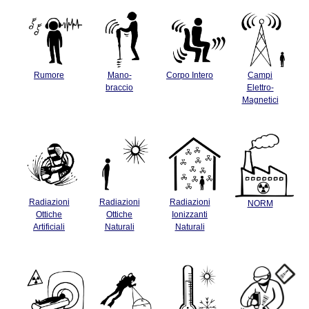
Rumore
Mano-
Corpo Intero
Campi
braccio
Elettro-
Magnetici
Radiazioni
Radiazioni
Radiazioni
NORM
Ottiche
Ottiche
Ionizzanti
Artificiali
Naturali
Naturali