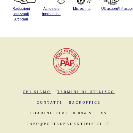
Radiazioni
Atmosfere
Microclima
Ultrasuoni/Infrasuo
Ionizzanti
Iperbariche
Artificiali
CHI SIAMO
TERMINI DI UTILIZZO
CONTATTI
BACKOFFICE
LOADING TIME: 0.094 S.
XS
INFO@PORTALEAGENTIFISICI.IT