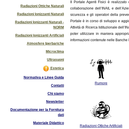
Il
Portale Agenti Fisici è realizzat
Radiazioni Ottiche Naturali
collaborazione dell’INAIL e dell’Azi
Radiazioni Ionizzanti Naturali
sicurezza e gli operatori della preve
Portale è in corso di sviluppo e ag
Radiazioni Ionizzanti Naturali -
NORM
Attività di Ricerca Istituzionale dell’
poter utilizzare in maniera appropri
Radiazioni Ionizzanti Artificiali
informazioni contenute nelle Banche D
Atmosfere Iperbariche
Microclima
Ultrasuoni
Estetica
Normativa e Linee Guida
Rumore
Contatti
Chi siamo
Newsletter
Documentazione per la Fornitura
dati
Materiale Didattico
Radiazioni Ottiche Artificiali