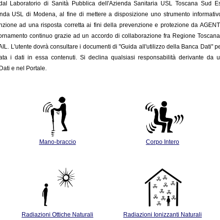
o dal Laboratorio di Sanità Pubblica dell'Azienda Sanitaria USL Toscana Sud 
enda USL di Modena, al fine di mettere a disposizione uno strumento informativo c
nzione ad una risposta corretta ai fini della prevenzione e protezione da AGENTI FIS
giornamento
continuo grazie ad un accordo di collaborazione fra Regione Toscan
INAIL. L'utente dovrà consultare i documenti di "Guida all'utilizzo della Banca Dati" p
ata i dati in essa contenuti. Si declina qualsiasi responsabilità derivante da u
ati e nel Portale.
Mano-braccio
Corpo Intero
Radiazioni Ottiche Naturali
Radiazioni Ionizzanti Naturali