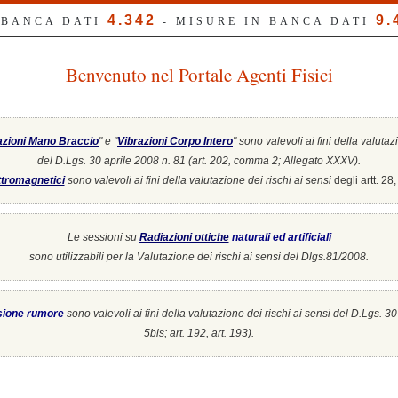
4.342
9.
 BANCA DATI
- MISURE IN BANCA DATI
Benvenuto nel Portale Agenti Fisici
azioni Mano Braccio
" e "
Vibrazioni Corpo Intero
"
sono valevoli ai fini della valutaz
del D.Lgs. 30 aprile 2008 n. 81 (art. 202, comma 2; Allegato XXXV).
tromagnetici
sono valevoli ai fini della valutazione dei rischi ai sensi
degli artt. 2
Le sessioni su
Radiazioni ottiche
naturali ed artificiali
sono utilizzabili per la Valutazione dei rischi ai sensi del Dlgs.81/2008.
sione rumore
sono valevoli ai fini della valutazione dei rischi ai sensi del D.Lgs. 3
5bis; art. 192, art. 193).