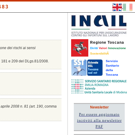
483
Regione Toscana
ione dei rischi ai sensi
Diritti
Valori
Innovazione
SostenibilitÃ
8, 181 e 209 del DLgs.81/2008.
Servizio
Sanitario
della
Toscana
0 aprile 2008 n. 81 (a
rt. 190, comma
Newsletter
Per essere aggiornato
iscriviti alla newsletter
PAF