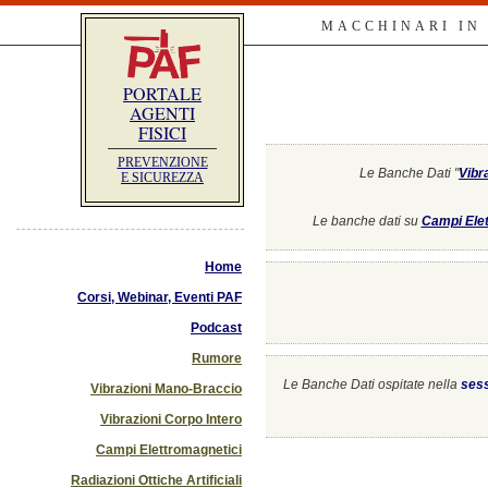
MACCHINARI IN
PORTALE
AGENTI
FISICI
PREVENZIONE
Le Banche Dati "
Vibr
E SICUREZZA
Le banche dati su
Campi Elet
Home
Corsi, Webinar, Eventi PAF
Podcast
Rumore
Le Banche Dati ospitate nella
ses
Vibrazioni Mano-Braccio
Vibrazioni Corpo Intero
Campi Elettromagnetici
Radiazioni Ottiche Artificiali