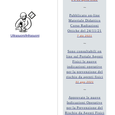
~
Pubblicato on-line
Materiale Didattico
Corso Radiazioni
Ottiche del 24/11/21
Ultrasuoni/Infrasuoni
7 dic 2021
~
Sono consultabili on
line sul Portale Agenti
Fisici le nuove
indicazioni operative
per la prevenzione del
rischio da agenti fisici
31 ago 2021
~
Approvate le nuove
Indicazioni Operative
per la Prevenzione del
Rischio da Agenti Fisici