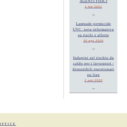
AGENTI FISICI
1 feb 2021
~
Lampade germicide
UVC: nota informativa
su rischi e allerte
20 ago 2020
~
Indagini sul rischio da
caldo per i lavoratori -
disponibili questionari
on line
1 sett 2020
~
OFFICE