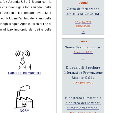
Est (ex Azienda USL 7 Siena) con la
eventi
he orienti gli attori aziendali della
Corso di formazione
ICI in tutti i comparti lavorativi. Il
RISCHIO MICROCIMA
a ed INAIL
nell’ambito del Piano delle
02 luglio 2026
er ogni singolo Agente Fisico al fine di
Corso online
n utilizzo improprio dei dati e delle
~
news
Nuova Sezione Podcast
7 marzo 2023
~
Disponibili Brochure
Informative Prevenzione
Campi Elettro-Magnetici
Rischio Caldo
9 maggio 2022
~
Pubblicato il materiale
didattico dei seminari
rumore e vibrazioni
NORM
8 e 22 aprile 2022