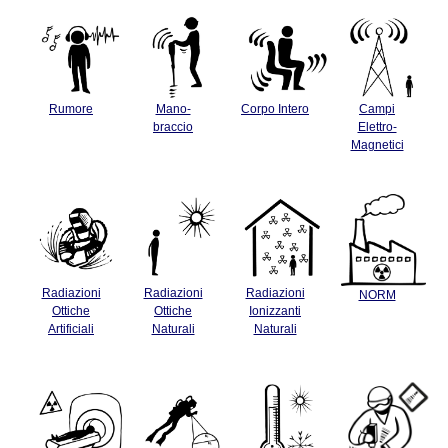
Rumore
Mano-
Corpo Intero
Campi
braccio
Elettro-
Magnetici
Radiazioni
Radiazioni
Radiazioni
NORM
Ottiche
Ottiche
Ionizzanti
Artificiali
Naturali
Naturali