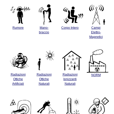
Rumore
Mano-
Corpo Intero
Campi
braccio
Elettro-
Magnetici
Radiazioni
Radiazioni
Radiazioni
NORM
Ottiche
Ottiche
Ionizzanti
Artificiali
Naturali
Naturali