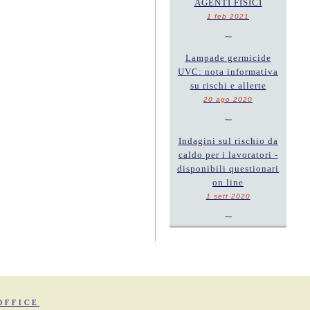
AGENTI FISICI
1 feb 2021
~
Lampade germicide
UVC: nota informativa
su rischi e allerte
20 ago 2020
~
Indagini sul rischio da
caldo per i lavoratori -
disponibili questionari
on line
1 sett 2020
~
OFFICE