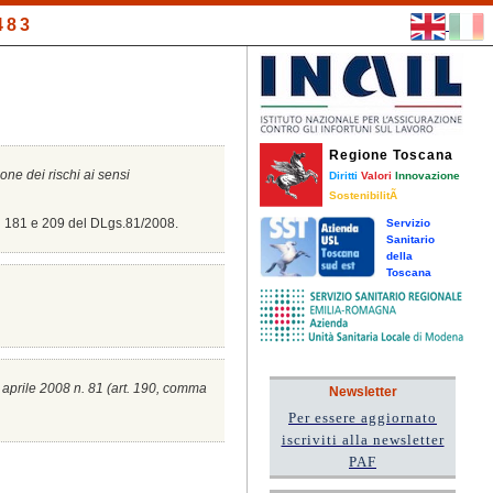
483
Regione Toscana
ione dei rischi ai sensi
Diritti
Valori
Innovazione
SostenibilitÃ
8, 181 e 209 del DLgs.81/2008.
Servizio
Sanitario
della
Toscana
0 aprile 2008 n. 81 (a
rt. 190, comma
Newsletter
Per essere aggiornato
iscriviti alla newsletter
PAF