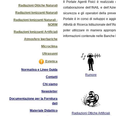
Il
Portale Agenti Fisici è realizzat
Radiazioni Ottiche Naturali
collaborazione dell’INAIL e dell’Azi
Radiazioni Ionizzanti Naturali
sicurezza e gli operatori della preve
Portale è in corso di sviluppo e ag
Radiazioni Ionizzanti Naturali -
NORM
Attività di Ricerca Istituzionale dell’
poter utilizzare in maniera appropri
Radiazioni Ionizzanti Artificiali
informazioni contenute nelle Banche D
Atmosfere Iperbariche
Microclima
Ultrasuoni
Estetica
Normativa e Linee Guida
Rumore
Contatti
Chi siamo
Newsletter
Documentazione per la Fornitura
dati
Materiale Didattico
Radiazioni Ottiche Artificiali