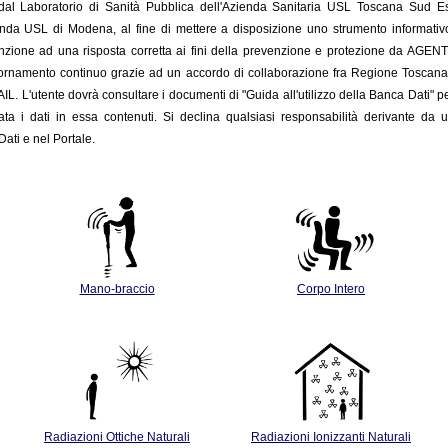
o dal Laboratorio di Sanità Pubblica dell'Azienda Sanitaria USL Toscana Sud 
enda USL di Modena, al fine di mettere a disposizione uno strumento informativo c
nzione ad una risposta corretta ai fini della prevenzione e protezione da AGENTI FIS
giornamento
continuo grazie ad un accordo di collaborazione fra Regione Toscan
INAIL. L'utente dovrà consultare i documenti di "Guida all'utilizzo della Banca Dati" p
ata i dati in essa contenuti. Si declina qualsiasi responsabilità derivante da u
ati e nel Portale.
Mano-braccio
Corpo Intero
Radiazioni Ottiche Naturali
Radiazioni Ionizzanti Naturali