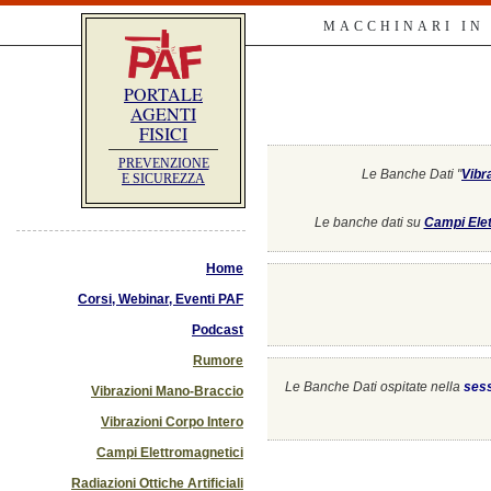
MACCHINARI IN
PORTALE
AGENTI
FISICI
PREVENZIONE
Le Banche Dati "
Vibr
E SICUREZZA
Le banche dati su
Campi Elet
Home
Corsi, Webinar, Eventi PAF
Podcast
Rumore
Le Banche Dati ospitate nella
ses
Vibrazioni Mano-Braccio
Vibrazioni Corpo Intero
Campi Elettromagnetici
Radiazioni Ottiche Artificiali