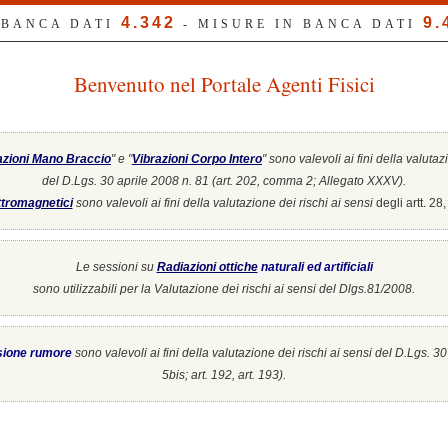
4.342
9.
 BANCA DATI
- MISURE IN BANCA DATI
Benvenuto nel Portale Agenti Fisici
azioni Mano Braccio
" e "
Vibrazioni Corpo Intero
"
sono valevoli ai fini della valutaz
del D.Lgs. 30 aprile 2008 n. 81 (art. 202, comma 2; Allegato XXXV).
tromagnetici
sono valevoli ai fini della valutazione dei rischi ai sensi
degli artt. 2
Le sessioni su
Radiazioni ottiche
naturali ed artificiali
sono utilizzabili per la Valutazione dei rischi ai sensi del Dlgs.81/2008.
sione rumore
sono valevoli ai fini della valutazione dei rischi ai sensi del D.Lgs. 3
5bis; art. 192, art. 193).