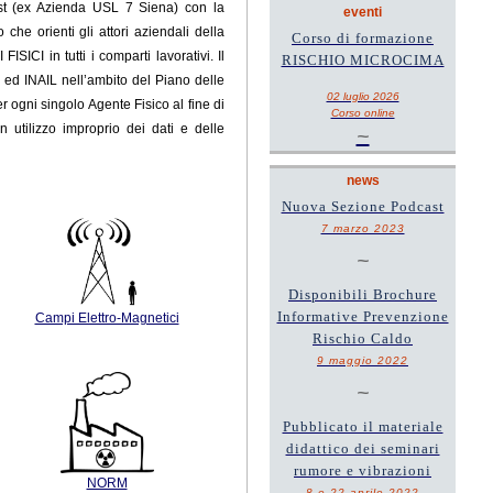
Est (ex Azienda USL 7 Siena) con la
eventi
he orienti gli attori aziendali della
Corso di formazione
ICI in tutti i comparti lavorativi. Il
RISCHIO MICROCIMA
a ed INAIL
nell’ambito del Piano delle
02 luglio 2026
er ogni singolo Agente Fisico al fine di
Corso online
n utilizzo improprio dei dati e delle
~
news
Nuova Sezione Podcast
7 marzo 2023
~
Disponibili Brochure
Informative Prevenzione
Campi Elettro-Magnetici
Rischio Caldo
9 maggio 2022
~
Pubblicato il materiale
didattico dei seminari
rumore e vibrazioni
NORM
8 e 22 aprile 2022