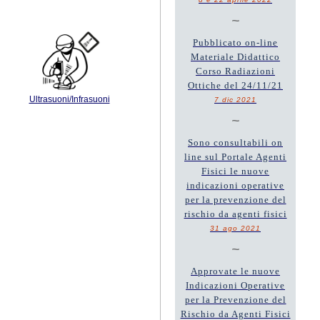
~
Pubblicato on-line
Materiale Didattico
Corso Radiazioni
Ottiche del 24/11/21
Ultrasuoni/Infrasuoni
7 dic 2021
~
Sono consultabili on
line sul Portale Agenti
Fisici le nuove
indicazioni operative
per la prevenzione del
rischio da agenti fisici
31 ago 2021
~
Approvate le nuove
Indicazioni Operative
per la Prevenzione del
Rischio da Agenti Fisici