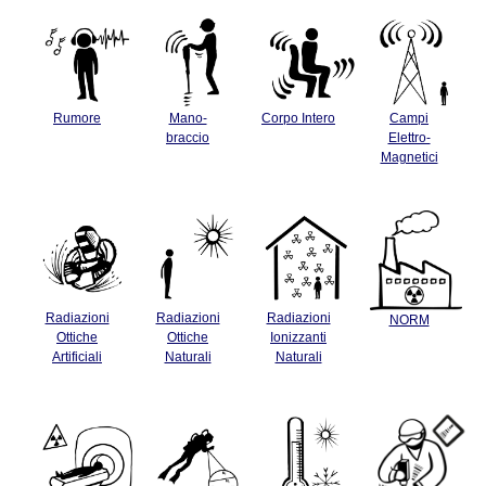
Rumore
Mano-
Corpo Intero
Campi
braccio
Elettro-
Magnetici
Radiazioni
Radiazioni
Radiazioni
NORM
Ottiche
Ottiche
Ionizzanti
Artificiali
Naturali
Naturali