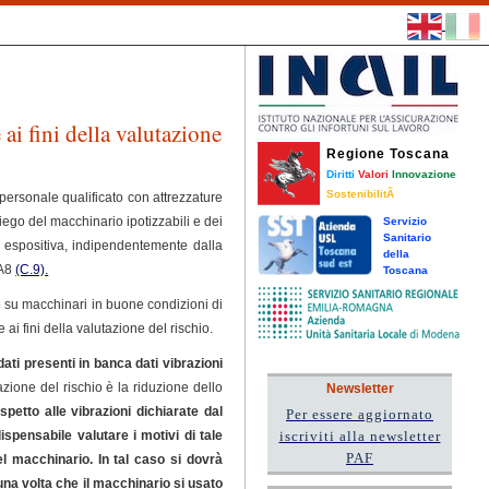
 ai fini della valutazione
Regione Toscana
Diritti
Valori
Innovazione
SostenibilitÃ
personale qualificato con attrezzature
ego del macchinario ipotizzabili e dei
Servizio
Sanitario
tà espositiva, indipendentemente dalla
della
 A8
(C.9).
Toscana
re su macchinari in buone condizioni di
i fini della valutazione del rischio.
ati presenti in banca dati vibrazioni
azione del rischio è la riduzione dello
Newsletter
petto alle vibrazioni dichiarate dal
Per essere aggiornato
ispensabile valutare i motivi di tale
iscriviti alla newsletter
PAF
el macchinario. In tal caso si dovrà
una volta che il macchinario si usato