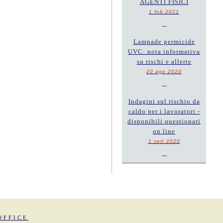
AGENTI FISICI
1 feb 2021
~
Lampade germicide
UVC: nota informativa
su rischi e allerte
20 ago 2020
~
Indagini sul rischio da
caldo per i lavoratori -
disponibili questionari
on line
1 sett 2020
~
OFFICE