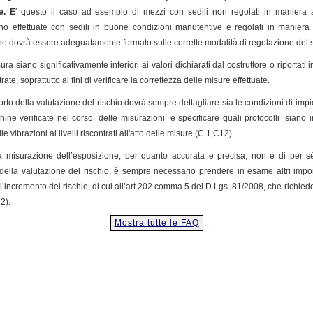
e. E
' questo il caso ad esempio di mezzi con sedili non regolati in maniera a
o effettuate con sedili in buone condizioni manutentive e regolati in maniera
che dovrà essere adeguatamente formato sulle corrette modalità di regolazione del s
ra siano significativamente inferiori ai valori dichiarati dal costruttore o riportati
ate, soprattutto ai fini di verificare la correttezza delle misure effettuate.
to della valutazione del rischio dovrà sempre dettagliare sia le condizioni di impi
ne verificate nel corso delle misurazioni e specificare quali protocolli siano in
 vibrazioni ai livelli riscontrati all'atto delle misure.(C.1;C12).
la misurazione dell’esposizione, per quanto accurata e precisa, non è di per sé
i della valutazione del rischio, è sempre necessario prendere in esame altri import
’incremento del rischio, di cui all’art.202 comma 5 del D.Lgs. 81/2008, che richied
2).
Mostra tutte le FAQ