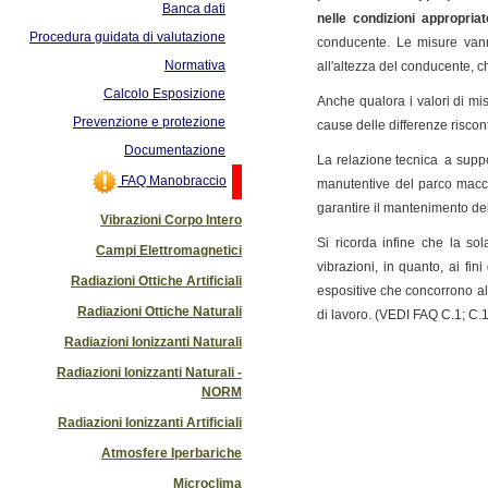
Banca dati
nelle condizioni appropriat
Procedura guidata di valutazione
conducente. Le misure vann
Normativa
all'altezza del conducente, 
Calcolo Esposizione
Anche qualora i valori di misu
Prevenzione e protezione
cause delle differenze riscontr
Documentazione
La relazione tecnica a suppor
FAQ Manobraccio
manutentive del parco macchi
garantire il mantenimento delle
Vibrazioni Corpo Intero
Si ricorda infine che la so
Campi Elettromagnetici
vibrazioni, in quanto, ai fin
Radiazioni Ottiche Artificiali
espositive che concorrono all
Radiazioni Ottiche Naturali
di lavoro. (VEDI FAQ C.1; C.1
Radiazioni Ionizzanti Naturali
Radiazioni Ionizzanti Naturali -
NORM
Radiazioni Ionizzanti Artificiali
Atmosfere Iperbariche
Microclima