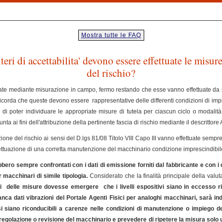
Mostra tutte le FAQ
eri di accettabilita' devono essere effettuate le misure
del rischio?
ttuate mediante misurazione in campo, fermo restando che esse vanno effettuate da 
icorda che queste devono essere rappresentative delle differenti condizioni di impi
ine di poter individuare le appropriate misure di tutela per ciascun ciclo o modali
ta ai fini dell'attribuzione della pertinente fascia di rischio mediante il descrittore
azione del rischio ai sensi del D.lgs 81/08 Titolo VIII Capo III vanno effettuate semp
ttuazione di una corretta manutenzione del macchinario condizione imprescindibile a
bero sempre confrontati con i dati di emissione forniti dal fabbricante e con i d
r macchinari di simile tipologia.
Considerato che la finalità principale della valut
ti delle misure dovesse emergere che i livelli espositivi siano in eccesso ris
anca dati vibrazioni del Portale Agenti Fisici per analoghi macchinari, sarà ind
si siano riconducibili a carenze nelle condizioni di manutenzione o impiego d
regolazione o revisione del macchinario e prevedere di ripetere la misura solo 