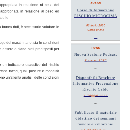
eventi
ppropriata in relazione al peso del
Corso di formazione
 appropriata in relazione al peso ed
RISCHIO MICROCIMA
edile.
02 luglio 2026
 in banca dati, è necessario valutare le
Corso online
~
ego del macchinario, sia le condizioni
news
 essere o siano stati predisposti per
Nuova Sezione Podcast
7 marzo 2023
 un indicatore esaustivo del rischio
~
anti fattori, quali posture e modalità
ono un'attenta analisi delle condizioni
Disponibili Brochure
Informative Prevenzione
Rischio Caldo
9 maggio 2022
~
Pubblicato il materiale
didattico dei seminari
rumore e vibrazioni
8 e 22 aprile 2022