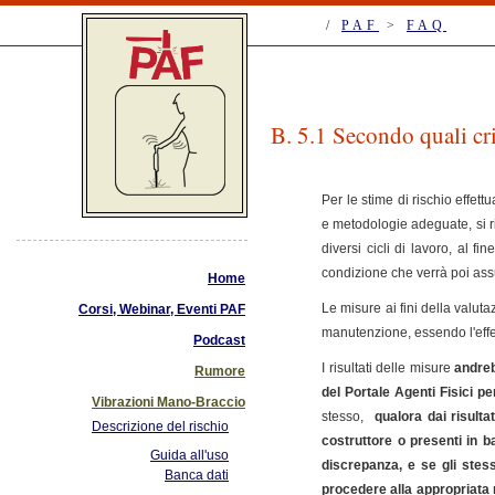
/
PAF
>
FAQ
B. 5.1 Secondo quali crit
Per le stime di rischio effe
e metodologie adeguate, si r
diversi cicli di lavoro, al f
condizione che verrà poi assun
Home
Le misure ai fini della valut
Corsi, Webinar, Eventi PAF
manutenzione, essendo l'effe
Podcast
I risultati delle misure
andreb
Rumore
del Portale Agenti Fisici pe
Vibrazioni Mano-Braccio
stesso,
qualora dai risulta
Descrizione del rischio
costruttore o presenti in b
Guida all'uso
discrepanza, e se gli stes
Banca dati
procedere alla appropriata 