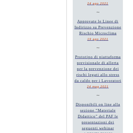
24 ago 2021
~
Approvate le Linee di
Indirizzo su Prevenzione
Rischio Microclima
19 ago 2021
~
Prototipo di piattaforma
previsionale di allerta
per la prevenzione dei
rischi legati allo stress
da caldo per i Lavoratori
24 mag 2021
~
Disponibili on line alla
sezione “Materiale
Didattico” del PAF le
presentazioni dei
seguenti webinar