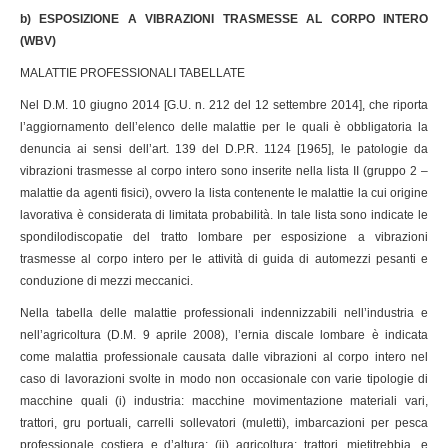
b) ESPOSIZIONE A VIBRAZIONI TRASMESSE AL CORPO INTERO
(WBV)
MALATTIE PROFESSIONALI TABELLATE
Nel D.M. 10 giugno 2014 [G.U. n. 212 del 12 settembre 2014], che riporta
l’aggiornamento dell’elenco delle malattie per le quali è obbligatoria la
denuncia ai sensi dell’art. 139 del D.P.R. 1124 [1965], le patologie da
vibrazioni trasmesse al corpo intero sono inserite nella lista II (gruppo 2 –
malattie da agenti fisici), ovvero la lista contenente le malattie la cui origine
lavorativa è considerata di limitata probabilità. In tale lista sono indicate le
spondilodiscopatie del tratto lombare per esposizione a vibrazioni
trasmesse al corpo intero per le attività di guida di automezzi pesanti e
conduzione di mezzi meccanici.
Nella tabella delle malattie professionali indennizzabili nell’industria e
nell’agricoltura (D.M. 9 aprile 2008), l’ernia discale lombare è indicata
come malattia professionale causata dalle vibrazioni al corpo intero nel
caso di lavorazioni svolte in modo non occasionale con varie tipologie di
macchine quali (i) industria: macchine movimentazione materiali vari,
trattori, gru portuali, carrelli sollevatori (muletti), imbarcazioni per pesca
professionale costiera e d’altura; (ii) agricoltura: trattori, mietitrebbia, e