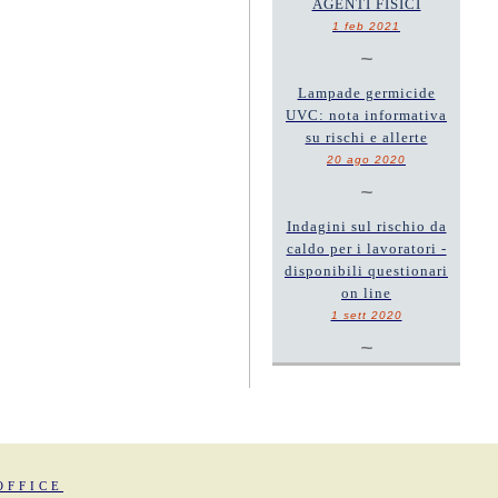
AGENTI FISICI
1 feb 2021
~
Lampade germicide
UVC: nota informativa
su rischi e allerte
20 ago 2020
~
Indagini sul rischio da
caldo per i lavoratori -
disponibili questionari
on line
1 sett 2020
~
OFFICE