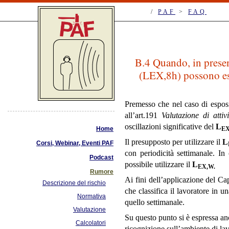
/
PAF
>
FAQ
B.4 Quando, in presenza
(LEX,8h) possono esse
Premesso che nel caso di esposizi
all’art.191
Valutazione di atti
oscillazioni significative del
L
Home
EX
Il presupposto per utilizzare il
L
Corsi, Webinar, Eventi PAF
con periodicità settimanale. In 
Podcast
possibile utilizzare il
L
EX,W.
Rumore
Ai fini dell’applicazione del Cap
Descrizione del rischio
che classifica il lavoratore in u
Normativa
quello settimanale.
Valutazione
Su questo punto si è espressa an
Calcolatori
ricognizione sull’ambiente di la