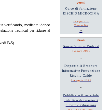
eventi
Corso di formazione
RISCHIO MICROCIMA
02 luglio 2026
uata verificando, mediante idoneo
Corso online
~
Relazione Tecnica) per ridurre al
news
(vedi
B.5
).
Nuova Sezione Podcast
7 marzo 2023
~
Disponibili Brochure
Informative Prevenzione
Rischio Caldo
9 maggio 2022
~
Pubblicato il materiale
didattico dei seminari
rumore e vibrazioni
8 e 22 aprile 2022