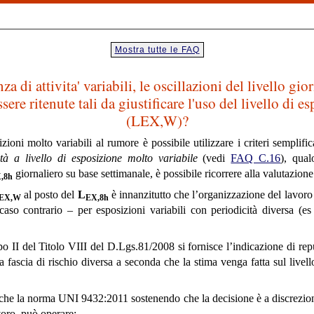
Mostra tutte le FAQ
 di attivita' variabili, le oscillazioni del livello gio
re ritenute tali da giustificare l'uso del livello di e
(LEX,W)?
oni molto variabili al rumore è possibile utilizzare i criteri semplific
vità a livello di esposizione molto
variabile
(vedi
FAQ C.16
), qual
giornaliero su base settimanale, è possibile ricorrere alla valutazion
,8h
al posto del
L
è innanzitutto che l’organizzazione del lavoro 
EX,W
EX,8h
caso contrario – per esposizioni variabili con periodicità diversa (es
o II del Titolo VIII del D.Lgs.81/2008 si fornisce l’indicazione di repu
na fascia di rischio diversa a seconda che la stima venga fatta sul livel
che la norma UNI 9432:2011 sostenendo che la decisione è a discrezione
voro, può operare: