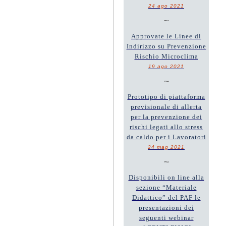
24 ago 2021
~
Approvate le Linee di
Indirizzo su Prevenzione
Rischio Microclima
19 ago 2021
~
Prototipo di piattaforma
previsionale di allerta
per la prevenzione dei
rischi legati allo stress
da caldo per i Lavoratori
24 mag 2021
~
Disponibili on line alla
sezione “Materiale
Didattico” del PAF le
presentazioni dei
seguenti webinar