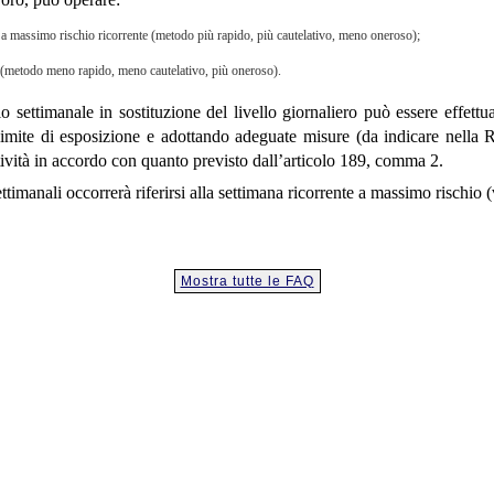
a a massimo rischio ricorrente (metodo più rapido, più cautelativo, meno oneroso);
a (metodo meno rapido, meno cautelativo, più oneroso).
llo settimanale in sostituzione del livello giornaliero può essere effett
e limite di esposizione e adottando adeguate misure (da indicare nella 
attività in accordo con quanto previsto dall’articolo 189, comma 2.
 settimanali occorrerà riferirsi alla settimana ricorrente a massimo rischio 
Mostra tutte le FAQ