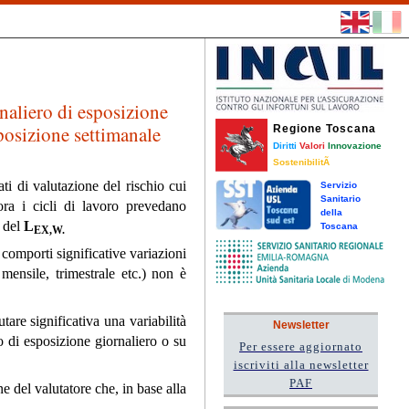
rnaliero di esposizione
sposizione settimanale
Regione Toscana
Diritti
Valori
Innovazione
SostenibilitÃ
ati di valutazione del rischio cui
Servizio
Sanitario
ora
i cicli di lavoro prevedano
della
e del
L
Toscana
EX,W.
comporti significative variazioni
 mensile, trimestrale etc.) non è
tare significativa una variabilità
Newsletter
lo di esposizione giornaliero o su
Per essere aggiornato
iscriviti alla newsletter
PAF
 del valutatore che, in base alla