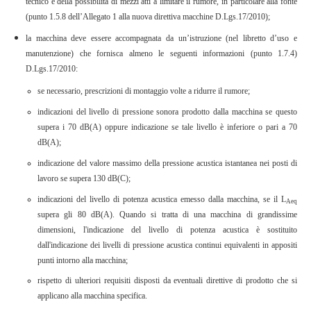
tecnico e della possibilità di mezzi atti a limitare il rumore, in particolare alla fonte
(punto 1.5.8 dell’Allegato 1 alla nuova direttiva macchine D.Lgs.17/2010);
la macchina deve essere accompagnata da un’istruzione (nel libretto d’uso e
manutenzione) che fornisca almeno le seguenti informazioni (punto 1.7.4)
D.Lgs.17/2010:
se necessario, prescrizioni di montaggio volte a ridurre il rumore;
indicazioni del livello di pressione sonora prodotto dalla macchina se questo
supera i 70 dB(A) oppure indicazione se tale livello è inferiore o pari a 70
dB(A);
indicazione del valore massimo della pressione acustica istantanea nei posti di
lavoro se supera 130 dB(C);
indicazioni del livello di potenza acustica emesso dalla macchina, se il L
Aeq
supera gli 80 dB(A). Quando si tratta di una macchina di grandissime
dimensioni, l'indicazione del livello di potenza acustica è sostituito
dall'indicazione dei livelli di pressione acustica continui equivalenti in appositi
punti intorno alla macchina;
rispetto di ulteriori requisiti disposti da eventuali direttive di prodotto che si
applicano alla macchina specifica.