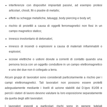
interferenze con dispositivi impiantati passivi, ad esempio protesi
articolari, chiodi, fili o piastre di metallo;
effetti su schegge metalliche, tatuaggi, body piercing e body art;
rischio di proiettili a causa di oggetti ferromagnetici non fissi in un
campo magnetico statico;
innesco involontario di detonatori;
innesco di incendi o esplosioni a causa di materiali infiammabili o
esplosivi;
scosse elettriche o ustioni dovute a correnti di contatto quando una
persona tocca con un oggetto conduttore in un campo elettromagnetico
e uno dei due non è collegato a terra.
Alcuni gruppi di lavoratori sono considerati particolarmente a rischio per i
campi elettromagnetici. Tali lavoratori non possono essere protetti
adeguatamente mediante i livelli di azione stabiliti dal D.lgvo 81/08 e
perciò i datori di lavoro devono valutare la loro esposizione separatamente
da quella degli altri lavoratori.
I lavoratori esposti a particolari rischi sono in genere tutelati