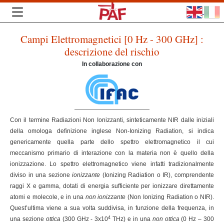
Campi Elettromagnetici [0 Hz - 300 GHz] :
descrizione del rischio
In collaborazione con
Con il termine Radiazioni Non Ionizzanti, sinteticamente NIR dalle iniziali
della omologa definizione inglese Non-Ionizing Radiation, si indica
genericamente quella parte dello spettro elettromagnetico il cui
meccanismo primario di interazione con la materia non è quello della
ionizzazione. Lo spettro elettromagnetico viene infatti tradizionalmente
diviso in una sezione
ionizzante
(Ionizing Radiation o IR), comprendente
raggi X e gamma, dotati di energia sufficiente per ionizzare direttamente
atomi e molecole, e in una
non ionizzante
(Non Ionizing Radiation o NIR).
Quest’ultima viene a sua volta suddivisa, in funzione della frequenza, in
4
una sezione
ottica
(300 GHz - 3x10
THz) e in una
non ottica
(0 Hz – 300