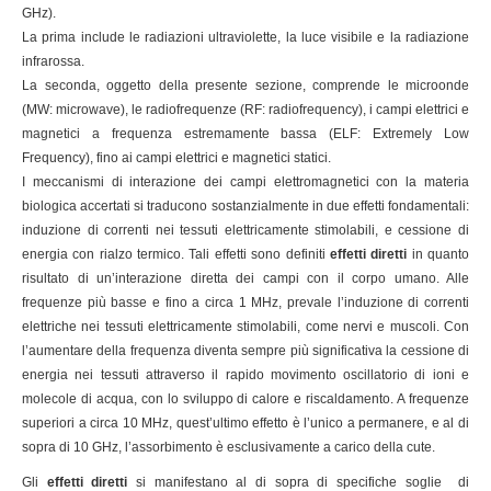
GHz).
La prima include le radiazioni ultraviolette, la luce visibile e la radiazione
infrarossa.
La seconda, oggetto della presente sezione, comprende le microonde
(MW: microwave), le radiofrequenze (RF: radiofrequency), i campi elettrici e
magnetici a frequenza estremamente bassa (ELF: Extremely Low
Frequency), fino ai campi elettrici e magnetici statici.
I meccanismi di interazione dei campi elettromagnetici con la materia
biologica accertati si traducono sostanzialmente in due effetti fondamentali:
induzione di correnti nei tessuti elettricamente stimolabili, e cessione di
energia con rialzo termico. Tali effetti sono definiti
effetti diretti
in quanto
risultato di un’interazione diretta dei campi con il corpo umano. Alle
frequenze più basse e fino a circa 1 MHz, prevale l’induzione di correnti
elettriche nei tessuti elettricamente stimolabili, come nervi e muscoli. Con
l’aumentare della frequenza diventa sempre più significativa la cessione di
energia nei tessuti attraverso il rapido movimento oscillatorio di ioni e
molecole di acqua, con lo sviluppo di calore e riscaldamento. A frequenze
superiori a circa 10 MHz, quest’ultimo effetto è l’unico a permanere, e al di
sopra di 10 GHz, l’assorbimento è esclusivamente a carico della cute.
Gli
effetti diretti
si manifestano al di sopra di specifiche soglie di