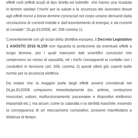
effetti certi (
effetti acuti
) di tipo diretto ed indiretto che hanno una ricaduta
in termini sanitari (“
rischi per la salute e la sicurezza dei lavoratori dovuti
agli effetti nocivi a breve termine conosciuti nel corpo umano derivanti dalla
circolazione di correnti indotte e dall’assorbimento di energia, e da correnti
di contatto”
, DLgs.81/2008, art. 206 comma 1).
Coerentemente con gli scopi della direttiva europea, il
Decreto Legislativo
1 AGOSTO 2016 N.159
non riguarda la protezione da eventuali effetti a
lungo termine, per i quali mancano dati scientifici conclusivi che
comprovino un nesso di causalità, né i rischi conseguenti al contatto con i
conduttori in tensione (art. 206, comma 2) questi ultimi già coperti dalle
norme per la sicurezza elettrica.
Da notare che la maggior parte degli effetti avversi considerati nel
DLgs.81/2008 compaiono immediatamente (es. aritmie, contrazioni
muscolari, ustioni, malfunzionamento pacemaker e dispositivi elettronici
impiantati etc.), ma alcuni, come la cataratta o la sterilità maschile, essendo
la conseguenza di un meccanismo cumulativo, possono manifestarsi a
distanza di tempo.