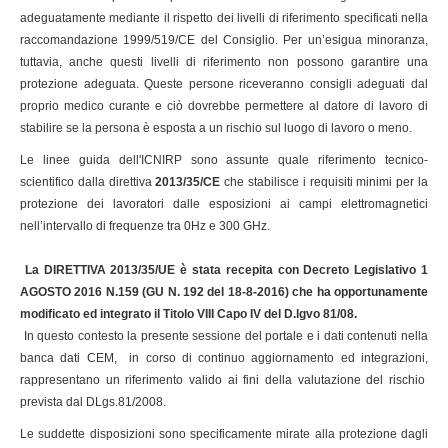
adeguatamente mediante il rispetto dei livelli di riferimento specificati nella
raccomandazione 1999/519/CE del Consiglio. Per un’esigua minoranza,
tuttavia, anche questi livelli di riferimento non possono garantire una
protezione adeguata. Queste persone riceveranno consigli adeguati dal
proprio medico curante e ciò dovrebbe permettere al datore di lavoro di
stabilire se la persona è esposta a un rischio sul luogo di lavoro o meno.
Le linee guida dell'ICNIRP sono assunte quale riferimento tecnico-
scientifico dalla direttiva
2013/35/CE
che stabilisce i requisiti minimi per la
protezione dei lavoratori dalle esposizioni ai campi elettromagnetici
nell’intervallo di frequenze tra 0Hz e 300 GHz.
La
DIRETTIVA 2013/35/UE è stata recepita con Decreto Legislativo 1
AGOSTO 2016 N.159 (GU N. 192 del 18-8-2016) che ha opportunamente
modificato ed integrato il Titolo VIII Capo IV del D.lgvo 81/08
.
In questo contesto la presente sessione del portale e i dati contenuti nella
banca dati CEM, in corso di continuo aggiornamento ed integrazioni,
rappresentano un riferimento valido ai fini della valutazione del rischio
prevista dal DLgs.81/2008.
Le suddette disposizioni sono specificamente mirate alla protezione dagli