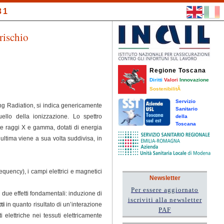
31
rischio
Regione Toscana
Diritti
Valori
Innovazione
SostenibilitÃ
Servizio
ing Radiation, si indica genericamente
Sanitario
ello della ionizzazione. Lo spettro
della
Toscana
e raggi X e gamma, dotati di energia
ultima viene a sua volta suddivisa, in
uency), i campi elettrici e magnetici
Newsletter
Per essere aggiornato
 due effetti fondamentali: induzione di
iscriviti alla newsletter
tti
in quanto risultato di un’interazione
PAF
elettriche nei tessuti elettricamente