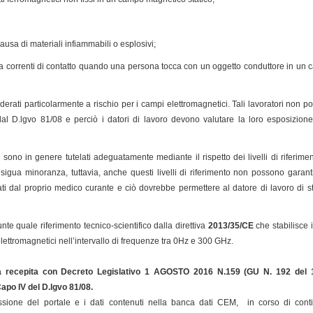
ausa di materiali infiammabili o esplosivi;
e a correnti di contatto quando una persona tocca con un oggetto conduttore in un
iderati particolarmente a rischio per i campi elettromagnetici. Tali lavoratori non
i dal D.lgvo 81/08 e perciò i datori di lavoro devono valutare la loro esposizio
chi sono in genere tutelati adeguatamente mediante il rispetto dei livelli di riferi
sigua minoranza, tuttavia, anche questi livelli di riferimento non possono garan
i dal proprio medico curante e ciò dovrebbe permettere al datore di lavoro di st
te quale riferimento tecnico-scientifico dalla direttiva
2013/35/CE
che stabilisce i
elettromagnetici nell’intervallo di frequenze tra 0Hz e 300 GHz.
a recepita con Decreto Legislativo 1 AGOSTO 2016 N.159 (GU N. 192 del 
 Capo IV del D.lgvo 81/08
.
sione del portale e i dati contenuti nella banca dati CEM, in corso di cont