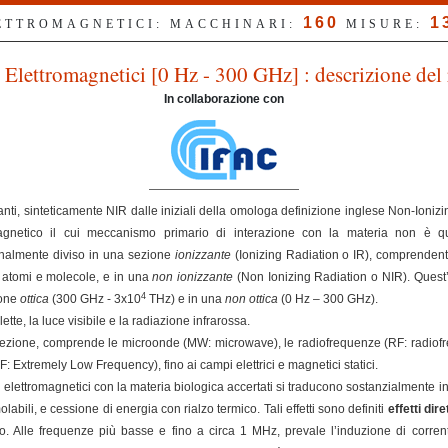
160
1
LETTROMAGNETICI: MACCHINARI:
MISURE:
Elettromagnetici [0 Hz - 300 GHz] : descrizione del 
In collaborazione con
nti, sinteticamente NIR dalle iniziali della omologa definizione inglese Non-Ioniz
magnetico il cui meccanismo primario di interazione con la materia non è qu
ionalmente diviso in una sezione
ionizzante
(Ionizing Radiation o IR), comprendent
e atomi e molecole, e in una
non ionizzante
(Non Ionizing Radiation o NIR). Quest’
4
ione
ottica
(300 GHz - 3x10
THz) e in una
non ottica
(0 Hz – 300 GHz).
ette, la luce visibile e la radiazione infrarossa.
ezione, comprende le microonde (MW: microwave), le radiofrequenze (RF: radiofreq
Extremely Low Frequency), fino ai campi elettrici e magnetici statici.
elettromagnetici con la materia biologica accertati si traducono sostanzialmente in
olabili, e cessione di energia con rialzo termico. Tali effetti sono definiti
effetti dire
. Alle frequenze più basse e fino a circa 1 MHz, prevale l’induzione di correnti 