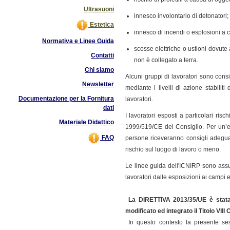
Ultrasuoni
innesco involontario di detonatori;
Estetica
innesco di incendi o esplosioni a c
Normativa e Linee Guida
scosse elettriche o ustioni dovut
Contatti
non è collegato a terra.
Chi siamo
Alcuni gruppi di lavoratori sono cons
Newsletter
mediante i livelli di azione stabilit
Documentazione per la Fornitura
lavoratori.
dati
I lavoratori esposti a particolari ris
Materiale Didattico
1999/519/CE del Consiglio. Per un’e
FAQ
persone riceveranno consigli adeguat
rischio sul luogo di lavoro o meno.
Le linee guida dell'ICNIRP sono assun
lavoratori dalle esposizioni ai campi 
La
DIRETTIVA 2013/35/UE è stat
modificato ed integrato il Titolo VIII
In questo contesto la presente ses