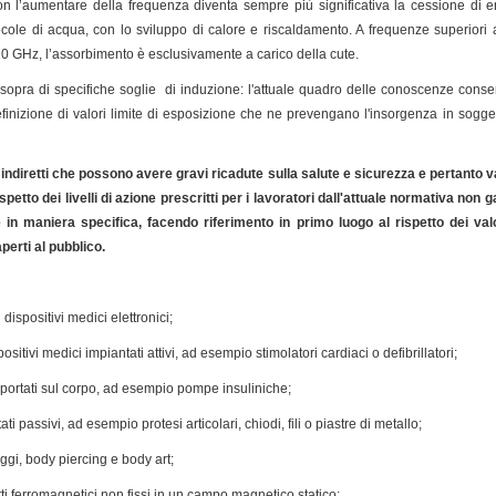
on l’aumentare della frequenza diventa sempre più significativa la cessione di ene
ecole di acqua, con lo sviluppo di calore e riscaldamento. A frequenze superiori a
 10 GHz, l’assorbimento è esclusivamente a carico della cute.
 sopra di specifiche soglie di induzione: l'attuale quadro delle conoscenze consen
efinizione di valori limite di esposizione che ne prevengano l'insorgenza in sogg
i indiretti che possono avere gravi ricadute sulla salute e sicurezza e pertanto 
spetto dei livelli di azione prescritti per i lavoratori dall'attuale normativa non 
 in maniera specifica, facendo riferimento in primo luogo al rispetto dei valori
perti al pubblico.
 dispositivi medici elettronici;
sitivi medici impiantati attivi, ad esempio stimolatori cardiaci o defibrillatori;
i portati sul corpo, ad esempio pompe insuliniche;
ti passivi, ad esempio protesi articolari, chiodi, fili o piastre di metallo;
aggi, body piercing e body art;
etti ferromagnetici non fissi in un campo magnetico statico;