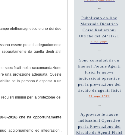
~
Pubblicato on-line
Materiale Didattico
 campo elettromagnetico e uno dei due
Corso Radiazioni
Ottiche del 24/11/21
7 dic 2021
 possono essere protetti adeguatamente
~
ne separatamente da quella degli altri
Sono consultabili on
line sul Portale Agenti
mento specificati nella raccomandazione
Fisici le nuove
tire una protezione adeguata. Queste
indicazioni operative
abilire se la persona è esposta a un
per la prevenzione del
rischio da agenti fisici
31 ago 2021
 requisiti minimi per la protezione dei
~
Approvate le nuove
18-8-2016) che ha opportunamente
Indicazioni Operative
per la Prevenzione del
inuo aggiornamento ed integrazioni,
Rischio da Agenti Fisici