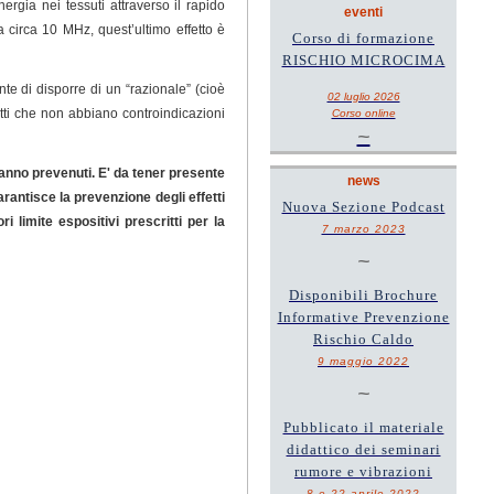
rgia nei tessuti attraverso il rapido
eventi
 circa 10 MHz, quest’ultimo effetto è
Corso di formazione
RISCHIO MICROCIMA
te di disporre di un “razionale” (cioè
02 luglio 2026
etti che non abbiano controindicazioni
Corso online
~
vanno prevenuti. E' da tener presente
news
garantisce la prevenzione degli effetti
Nuova Sezione Podcast
 limite espositivi prescritti per la
7 marzo 2023
~
Disponibili Brochure
Informative Prevenzione
Rischio Caldo
9 maggio 2022
~
Pubblicato il materiale
didattico dei seminari
rumore e vibrazioni
8 e 22 aprile 2022