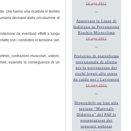
24 ago 2021
~
iretto che hanno una ricaduta in termini
o umano derivanti dalla circolazione di
Approvate le Linee di
Indirizzo su Prevenzione
Rischio Microclima
rotezione da eventuali effetti a lungo
19 ago 2021
tatto con i conduttori in tensione (art.
~
tmie, contrazioni muscolari, ustioni,
Prototipo di piattaforma
previsionale di allerta
aschile, essendo la conseguenza di un
per la prevenzione dei
rischi legati allo stress
da caldo per i Lavoratori
24 mag 2021
~
Disponibili on line alla
sezione “Materiale
Didattico” del PAF le
presentazioni dei
seguenti webinar