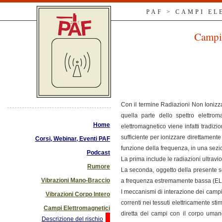
PAF > CAMPI E
Campi 
Con il termine Radiazioni Non Ionizza
quella parte dello spettro elettro
Home
elettromagnetico viene infatti tradiz
sufficiente per ionizzare direttament
Corsi, Webinar, Eventi PAF
funzione della frequenza, in una sez
Podcast
La prima include le radiazioni ultraviol
Rumore
La seconda, oggetto della presente s
Vibrazioni Mano-Braccio
a frequenza estremamente bassa (ELF: 
I meccanismi di interazione dei campi 
Vibrazioni Corpo Intero
correnti nei tessuti elettricamente stim
Campi Elettromagnetici
diretta dei campi con il corpo umano
Descrizione del rischio