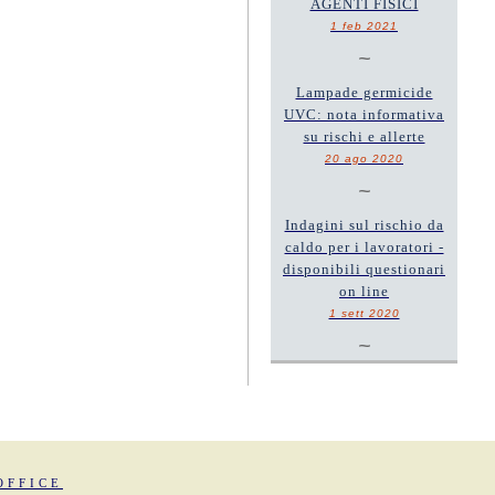
AGENTI FISICI
1 feb 2021
~
Lampade germicide
UVC: nota informativa
su rischi e allerte
20 ago 2020
~
Indagini sul rischio da
caldo per i lavoratori -
disponibili questionari
on line
1 sett 2020
~
OFFICE