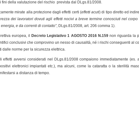
 fini della valutazione del rischio prevista dal DLgs.81/2008.
amente mirate alla protezione dagli effetti certi (
effetti acuti
) di tipo diretto ed ind
curezza dei lavoratori dovuti agli effetti nocivi a breve termine conosciuti nel corp
 energia, e da correnti di contatto”
, DLgs.81/2008, art. 206 comma 1).
rettiva europea, il
Decreto Legislativo 1 AGOSTO 2016 N.159
non riguarda la p
tifici conclusivi che comprovino un nesso di causalità, né i rischi conseguenti al con
i dalle norme per la sicurezza elettrica.
 effetti avversi considerati nel DLgs.81/2008 compaiono immediatamente (es. ari
tivi elettronici impiantati etc.), ma alcuni, come la cataratta o la sterilità m
festarsi a distanza di tempo.