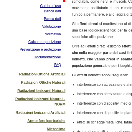
stimolabili, come nervi e muscoli. C
Guida all'uso
movimento oscillatorio di ioni e mol
Banca dati
l’unico a permanere, e al di sopra di
Banca dati
Gli
effetti diretti
si manifestano al di
Valutazione
una base logico-scientifica) per la d
Normativa
specifiche all'esposizione.
Calcolo esposizione
Oltre agli effetti diretti, esistono
effett
Prevenzione e protezione
che nella maggior parte dei casi il ri
Documentazione
indiretti, che vanno presi in esame
FAQ
popolazione generale e per i luoghi a
Radiazioni Ottiche Artificiali
Gli effetti indiretti sono i seguenti:
Radiazioni Ottiche Naturali
interferenze con attrezzature e altri
Radiazioni Ionizzanti Naturali
interferenze con attrezzature o dispo
Radiazioni Ionizzanti Naturali -
interferenze con dispositivi medic
NORM
Radiazioni Ionizzanti Artificiali
interferenze con dispositivi impianta
Atmosfere Iperbariche
effetti su schegge metalliche, tatu
Microclima
rischio di proiettili a causa di ogg