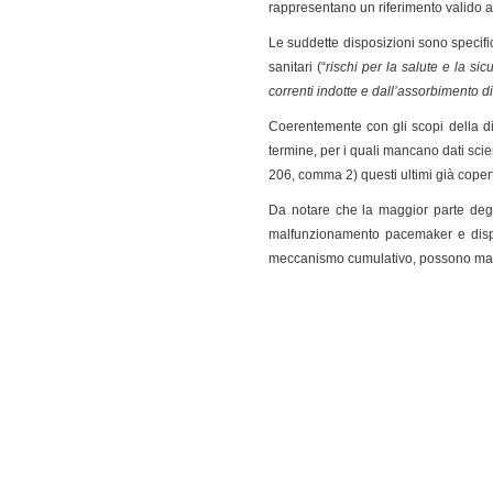
rappresentano un riferimento valido ai
Le suddette disposizioni sono specific
sanitari (“
rischi per la salute e la si
correnti indotte e dall’assorbimento di
Coerentemente con gli scopi della di
termine, per i quali mancano dati scien
206, comma 2) questi ultimi già copert
Da notare che la maggior parte degli
malfunzionamento pacemaker e disposi
meccanismo cumulativo, possono mani