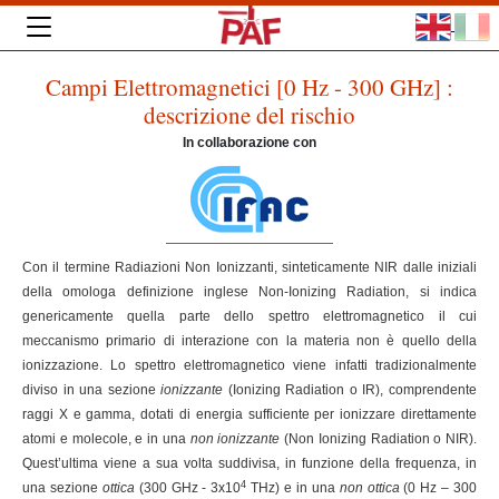
Campi Elettromagnetici [0 Hz - 300 GHz] :
descrizione del rischio
In collaborazione con
Con il termine Radiazioni Non Ionizzanti, sinteticamente NIR dalle iniziali
della omologa definizione inglese Non-Ionizing Radiation, si indica
genericamente quella parte dello spettro elettromagnetico il cui
meccanismo primario di interazione con la materia non è quello della
ionizzazione. Lo spettro elettromagnetico viene infatti tradizionalmente
diviso in una sezione
ionizzante
(Ionizing Radiation o IR), comprendente
raggi X e gamma, dotati di energia sufficiente per ionizzare direttamente
atomi e molecole, e in una
non ionizzante
(Non Ionizing Radiation o NIR).
Quest’ultima viene a sua volta suddivisa, in funzione della frequenza, in
4
una sezione
ottica
(300 GHz - 3x10
THz) e in una
non ottica
(0 Hz – 300