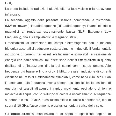
GHz).
La prima include le radiazioni ultraviolette, la luce visibile e la radiazione
infrarossa.
La seconda, oggetto della presente sezione, comprende le microonde
(MW: microwave), le radiofrequenze (RF: radiofrequency), i campi elettrici e
magnetici a frequenza estremamente bassa (ELF: Extremely Low
Frequency), fino ai campi elettrici e magnetici statici.
I meccanismi di interazione dei campi elettromagnetici con la materia
biologica accertati si traducono sostanzialmente in due effetti fondamentali:
induzione di correnti nei tessuti elettricamente stimolabili, e cessione di
energia con rialzo termico. Tali effetti sono definiti
effetti diretti
in quanto
risultato di un’interazione diretta dei campi con il corpo umano. Alle
frequenze più basse e fino a circa 1 MHz, prevale l’induzione di correnti
elettriche nei tessuti elettricamente stimolabili, come nervi e muscoli. Con
l’aumentare della frequenza diventa sempre più significativa la cessione di
energia nei tessuti attraverso il rapido movimento oscillatorio di ioni e
molecole di acqua, con lo sviluppo di calore e riscaldamento. A frequenze
superiori a circa 10 MHz, quest’ultimo effetto è l’unico a permanere, e al di
sopra di 10 GHz, l’assorbimento è esclusivamente a carico della cute.
Gli
effetti diretti
si manifestano al di sopra di specifiche soglie di