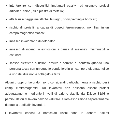
interferenze con dispositivi impiantati passivi, ad esempio protesi
articolari, chiodi, fili o piastre di metallo;
effetti su schegge metalliche, tatuaggi, body piercing e body art;
rischio di proiettili a causa di oggetti ferromagnetici non fissi in un
campo magnetico statico;
innesco involontario di detonatori;
innesco di incendi o esplosioni a causa di materiali infiammabili o
esplosivi;
scosse elettriche o ustioni dovute a correnti di contatto quando una
persona tocca con un oggetto conduttore in un campo elettromagnetico
e uno dei due non è collegato a terra.
Alcuni gruppi di lavoratori sono considerati particolarmente a rischio per i
campi elettromagnetici. Tali lavoratori non possono essere protetti
adeguatamente mediante i livelli di azione stabiliti dal D.lgvo 81/08 e
perciò i datori di lavoro devono valutare la loro esposizione separatamente
da quella degli altri lavoratori.
I lavoratori esposti a particolari rischi sono in genere tutelati