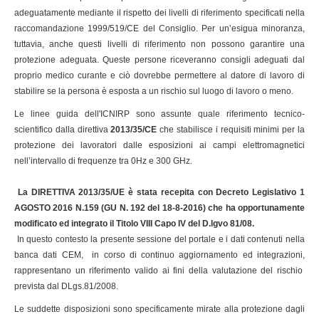
adeguatamente mediante il rispetto dei livelli di riferimento specificati nella
raccomandazione 1999/519/CE del Consiglio. Per un’esigua minoranza,
tuttavia, anche questi livelli di riferimento non possono garantire una
protezione adeguata. Queste persone riceveranno consigli adeguati dal
proprio medico curante e ciò dovrebbe permettere al datore di lavoro di
stabilire se la persona è esposta a un rischio sul luogo di lavoro o meno.
Le linee guida dell'ICNIRP sono assunte quale riferimento tecnico-
scientifico dalla direttiva
2013/35/CE
che stabilisce i requisiti minimi per la
protezione dei lavoratori dalle esposizioni ai campi elettromagnetici
nell’intervallo di frequenze tra 0Hz e 300 GHz.
La
DIRETTIVA 2013/35/UE è stata recepita con Decreto Legislativo 1
AGOSTO 2016 N.159 (GU N. 192 del 18-8-2016) che ha opportunamente
modificato ed integrato il Titolo VIII Capo IV del D.lgvo 81/08
.
In questo contesto la presente sessione del portale e i dati contenuti nella
banca dati CEM, in corso di continuo aggiornamento ed integrazioni,
rappresentano un riferimento valido ai fini della valutazione del rischio
prevista dal DLgs.81/2008.
Le suddette disposizioni sono specificamente mirate alla protezione dagli