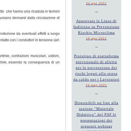
24 ago 2021
~
iretto che hanno una ricaduta in termini
o umano derivanti dalla circolazione di
Approvate le Linee di
Indirizzo su Prevenzione
Rischio Microclima
rotezione da eventuali effetti a lungo
19 ago 2021
tatto con i conduttori in tensione (art.
~
tmie, contrazioni muscolari, ustioni,
Prototipo di piattaforma
previsionale di allerta
aschile, essendo la conseguenza di un
per la prevenzione dei
rischi legati allo stress
da caldo per i Lavoratori
24 mag 2021
~
Disponibili on line alla
sezione “Materiale
Didattico” del PAF le
presentazioni dei
seguenti webinar