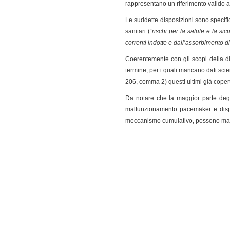
rappresentano un riferimento valido ai
Le suddette disposizioni sono specific
sanitari (“
rischi per la salute e la si
correnti indotte e dall’assorbimento di
Coerentemente con gli scopi della di
termine, per i quali mancano dati scien
206, comma 2) questi ultimi già copert
Da notare che la maggior parte degli
malfunzionamento pacemaker e disposi
meccanismo cumulativo, possono mani