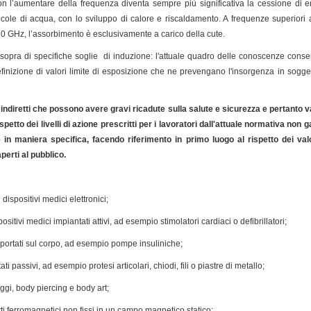
on l’aumentare della frequenza diventa sempre più significativa la cessione di ene
ecole di acqua, con lo sviluppo di calore e riscaldamento. A frequenze superiori a
 10 GHz, l’assorbimento è esclusivamente a carico della cute.
 sopra di specifiche soglie di induzione: l'attuale quadro delle conoscenze consen
efinizione di valori limite di esposizione che ne prevengano l'insorgenza in sogg
i indiretti che possono avere gravi ricadute sulla salute e sicurezza e pertanto 
spetto dei livelli di azione prescritti per i lavoratori dall'attuale normativa non 
 in maniera specifica, facendo riferimento in primo luogo al rispetto dei valori
perti al pubblico.
 dispositivi medici elettronici;
sitivi medici impiantati attivi, ad esempio stimolatori cardiaci o defibrillatori;
i portati sul corpo, ad esempio pompe insuliniche;
ti passivi, ad esempio protesi articolari, chiodi, fili o piastre di metallo;
aggi, body piercing e body art;
etti ferromagnetici non fissi in un campo magnetico statico;