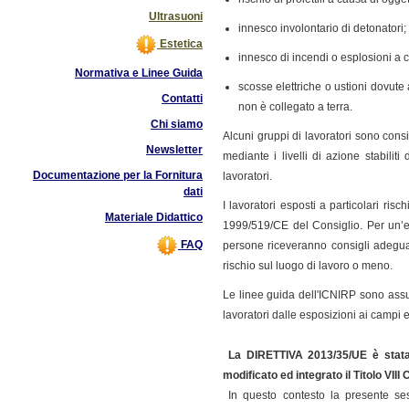
Ultrasuoni
innesco involontario di detonatori;
Estetica
innesco di incendi o esplosioni a c
Normativa e Linee Guida
scosse elettriche o ustioni dovut
Contatti
non è collegato a terra.
Chi siamo
Alcuni gruppi di lavoratori sono cons
Newsletter
mediante i livelli di azione stabilit
Documentazione per la Fornitura
lavoratori.
dati
I lavoratori esposti a particolari ris
Materiale Didattico
1999/519/CE del Consiglio. Per un’e
FAQ
persone riceveranno consigli adeguat
rischio sul luogo di lavoro o meno.
Le linee guida dell'ICNIRP sono assun
lavoratori dalle esposizioni ai campi 
La
DIRETTIVA 2013/35/UE è stat
modificato ed integrato il Titolo VIII
In questo contesto la presente ses