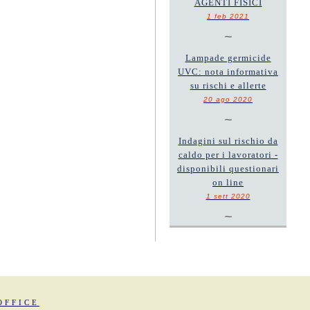
AGENTI FISICI
1 feb 2021
~
Lampade germicide
UVC: nota informativa
su rischi e allerte
20 ago 2020
~
Indagini sul rischio da
caldo per i lavoratori -
disponibili questionari
on line
1 sett 2020
~
OFFICE