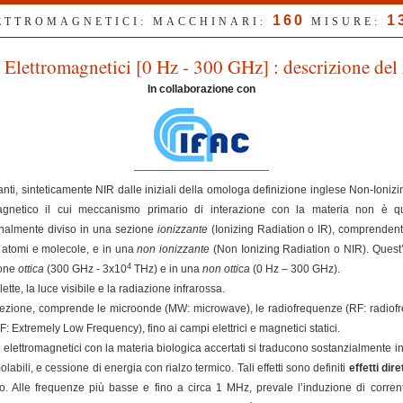
160
1
LETTROMAGNETICI: MACCHINARI:
MISURE:
Elettromagnetici [0 Hz - 300 GHz] : descrizione del 
In collaborazione con
nti, sinteticamente NIR dalle iniziali della omologa definizione inglese Non-Ioniz
magnetico il cui meccanismo primario di interazione con la materia non è qu
ionalmente diviso in una sezione
ionizzante
(Ionizing Radiation o IR), comprendent
e atomi e molecole, e in una
non ionizzante
(Non Ionizing Radiation o NIR). Quest’
4
ione
ottica
(300 GHz - 3x10
THz) e in una
non ottica
(0 Hz – 300 GHz).
ette, la luce visibile e la radiazione infrarossa.
ezione, comprende le microonde (MW: microwave), le radiofrequenze (RF: radiofreq
Extremely Low Frequency), fino ai campi elettrici e magnetici statici.
elettromagnetici con la materia biologica accertati si traducono sostanzialmente in
olabili, e cessione di energia con rialzo termico. Tali effetti sono definiti
effetti dire
. Alle frequenze più basse e fino a circa 1 MHz, prevale l’induzione di correnti 