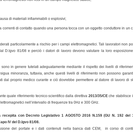
ausa di materiali infiammabili o esplosivi;
e a correnti di contatto quando una persona tocca con un oggetto conduttore in un
iderati particolarmente a rischio per i campi elettromagnetici. Tali lavoratori non
i dal D.lgvo 81/08 e perciò i datori di lavoro devono valutare la loro esposizio
chi sono in genere tutelati adeguatamente mediante il rispetto dei livelli di riferi
sigua minoranza, tuttavia, anche questi livelli di riferimento non possono garan
i dal proprio medico curante e ciò dovrebbe permettere al datore di lavoro di st
te quale riferimento tecnico-scientifico dalla direttiva
2013/35/CE
che stabilisce i
elettromagnetici nell’intervallo di frequenze tra 0Hz e 300 GHz.
a recepita con Decreto Legislativo 1 AGOSTO 2016 N.159 (GU N. 192 del 
 Capo IV del D.lgvo 81/08
.
sione del portale e i dati contenuti nella banca dati CEM, in corso di cont