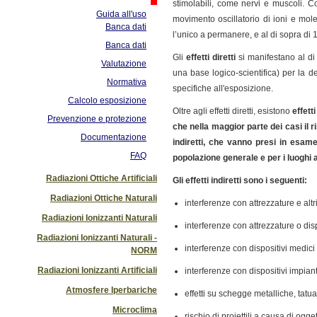
stimolabili, come nervi e muscoli. C
Guida all'uso
movimento oscillatorio di ioni e mol
Banca dati
l’unico a permanere, e al di sopra di
Banca dati
Gli
effetti diretti
si manifestano al di
Valutazione
una base logico-scientifica) per la d
Normativa
specifiche all'esposizione.
Calcolo esposizione
Oltre agli effetti diretti, esistono
effett
Prevenzione e protezione
che nella maggior parte dei casi il ri
Documentazione
indiretti, che vanno presi in esame
FAQ
popolazione generale e per i luoghi a
Radiazioni Ottiche Artificiali
Gli effetti indiretti sono i seguenti:
Radiazioni Ottiche Naturali
interferenze con attrezzature e altri
Radiazioni Ionizzanti Naturali
interferenze con attrezzature o dispo
Radiazioni Ionizzanti Naturali -
interferenze con dispositivi medic
NORM
Radiazioni Ionizzanti Artificiali
interferenze con dispositivi impianta
Atmosfere Iperbariche
effetti su schegge metalliche, tatu
Microclima
rischio di proiettili a causa di ogg