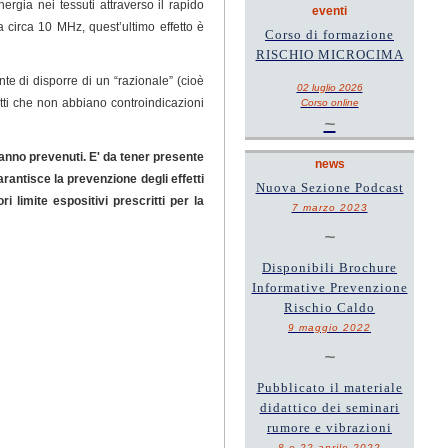
rgia nei tessuti attraverso il rapido
eventi
 circa 10 MHz, quest’ultimo effetto è
Corso di formazione
RISCHIO MICROCIMA
te di disporre di un “razionale” (cioè
02 luglio 2026
etti che non abbiano controindicazioni
Corso online
~
vanno prevenuti. E' da tener presente
news
garantisce la prevenzione degli effetti
Nuova Sezione Podcast
 limite espositivi prescritti per la
7 marzo 2023
~
Disponibili Brochure
Informative Prevenzione
Rischio Caldo
9 maggio 2022
~
Pubblicato il materiale
didattico dei seminari
rumore e vibrazioni
8 e 22 aprile 2022