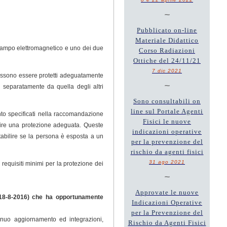
~
Pubblicato on-line
Materiale Didattico
 campo elettromagnetico e uno dei due
Corso Radiazioni
Ottiche del 24/11/21
7 dic 2021
 possono essere protetti adeguatamente
~
ne separatamente da quella degli altri
Sono consultabili on
line sul Portale Agenti
mento specificati nella raccomandazione
Fisici le nuove
tire una protezione adeguata. Queste
indicazioni operative
abilire se la persona è esposta a un
per la prevenzione del
rischio da agenti fisici
31 ago 2021
 requisiti minimi per la protezione dei
~
Approvate le nuove
18-8-2016) che ha opportunamente
Indicazioni Operative
per la Prevenzione del
inuo aggiornamento ed integrazioni,
Rischio da Agenti Fisici