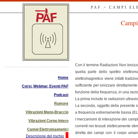
PAF > CAMPI E
Campi 
Con il termine Radiazioni Non Ionizza
quella parte dello spettro elettro
Home
elettromagnetico viene infatti tradiz
sufficiente per ionizzare direttament
Corsi, Webinar, Eventi PAF
funzione della frequenza, in una sez
Podcast
La prima include le radiazioni ultraviol
Rumore
La seconda, oggetto della presente s
Vibrazioni Mano-Braccio
a frequenza estremamente bassa (ELF: 
I meccanismi di interazione dei campi 
Vibrazioni Corpo Intero
correnti nei tessuti elettricamente stim
Campi Elettromagnetici
diretta dei campi con il corpo umano
Descrizione del rischio