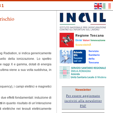
31
rischio
Regione Toscana
Diritti
Valori
Innovazione
SostenibilitÃ
Servizio
ing Radiation, si indica genericamente
Sanitario
ello della ionizzazione. Lo spettro
della
Toscana
e raggi X e gamma, dotati di energia
ultima viene a sua volta suddivisa, in
uency), i campi elettrici e magnetici
Newsletter
Per essere aggiornato
 due effetti fondamentali: induzione di
iscriviti alla newsletter
tti
in quanto risultato di un’interazione
PAF
elettriche nei tessuti elettricamente