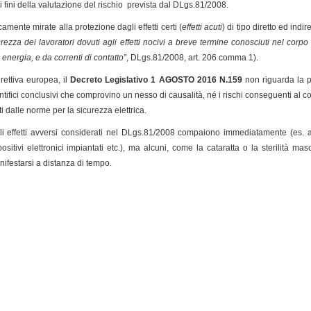
 fini della valutazione del rischio prevista dal DLgs.81/2008.
amente mirate alla protezione dagli effetti certi (
effetti acuti
) di tipo diretto ed ind
curezza dei lavoratori dovuti agli effetti nocivi a breve termine conosciuti nel corp
 energia, e da correnti di contatto”
, DLgs.81/2008, art. 206 comma 1).
rettiva europea, il
Decreto Legislativo 1 AGOSTO 2016 N.159
non riguarda la p
tifici conclusivi che comprovino un nesso di causalità, né i rischi conseguenti al con
i dalle norme per la sicurezza elettrica.
 effetti avversi considerati nel DLgs.81/2008 compaiono immediatamente (es. ari
tivi elettronici impiantati etc.), ma alcuni, come la cataratta o la sterilità m
festarsi a distanza di tempo.