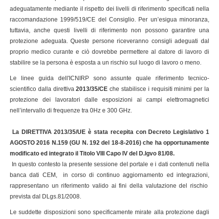
adeguatamente mediante il rispetto dei livelli di riferimento specificati nella
raccomandazione 1999/519/CE del Consiglio. Per un’esigua minoranza,
tuttavia, anche questi livelli di riferimento non possono garantire una
protezione adeguata. Queste persone riceveranno consigli adeguati dal
proprio medico curante e ciò dovrebbe permettere al datore di lavoro di
stabilire se la persona è esposta a un rischio sul luogo di lavoro o meno.
Le linee guida dell'ICNIRP sono assunte quale riferimento tecnico-
scientifico dalla direttiva
2013/35/CE
che stabilisce i requisiti minimi per la
protezione dei lavoratori dalle esposizioni ai campi elettromagnetici
nell’intervallo di frequenze tra 0Hz e 300 GHz.
La
DIRETTIVA 2013/35/UE è stata recepita con Decreto Legislativo 1
AGOSTO 2016 N.159 (GU N. 192 del 18-8-2016) che ha opportunamente
modificato ed integrato il Titolo VIII Capo IV del D.lgvo 81/08
.
In questo contesto la presente sessione del portale e i dati contenuti nella
banca dati CEM, in corso di continuo aggiornamento ed integrazioni,
rappresentano un riferimento valido ai fini della valutazione del rischio
prevista dal DLgs.81/2008.
Le suddette disposizioni sono specificamente mirate alla protezione dagli