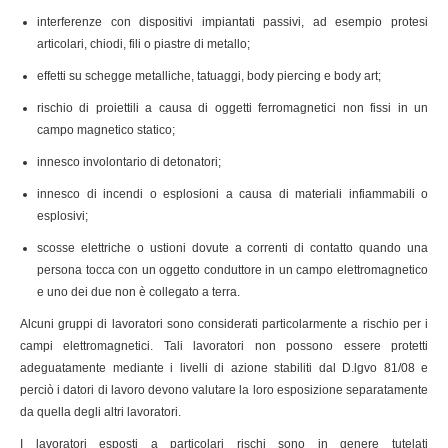
interferenze con dispositivi impiantati passivi, ad esempio protesi
articolari, chiodi, fili o piastre di metallo;
effetti su schegge metalliche, tatuaggi, body piercing e body art;
rischio di proiettili a causa di oggetti ferromagnetici non fissi in un
campo magnetico statico;
innesco involontario di detonatori;
innesco di incendi o esplosioni a causa di materiali infiammabili o
esplosivi;
scosse elettriche o ustioni dovute a correnti di contatto quando una
persona tocca con un oggetto conduttore in un campo elettromagnetico
e uno dei due non è collegato a terra.
Alcuni gruppi di lavoratori sono considerati particolarmente a rischio per i
campi elettromagnetici. Tali lavoratori non possono essere protetti
adeguatamente mediante i livelli di azione stabiliti dal D.lgvo 81/08 e
perciò i datori di lavoro devono valutare la loro esposizione separatamente
da quella degli altri lavoratori.
I lavoratori esposti a particolari rischi sono in genere tutelati