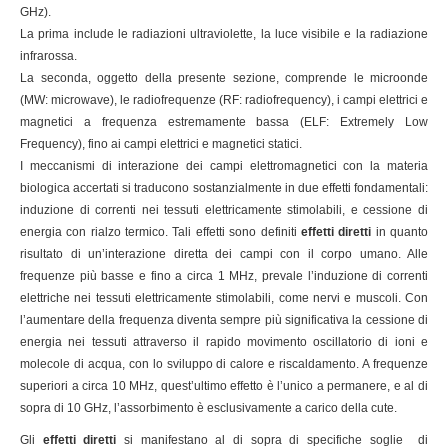
GHz).
La prima include le radiazioni ultraviolette, la luce visibile e la radiazione
infrarossa.
La seconda, oggetto della presente sezione, comprende le microonde
(MW: microwave), le radiofrequenze (RF: radiofrequency), i campi elettrici e
magnetici a frequenza estremamente bassa (ELF: Extremely Low
Frequency), fino ai campi elettrici e magnetici statici.
I meccanismi di interazione dei campi elettromagnetici con la materia
biologica accertati si traducono sostanzialmente in due effetti fondamentali:
induzione di correnti nei tessuti elettricamente stimolabili, e cessione di
energia con rialzo termico. Tali effetti sono definiti
effetti diretti
in quanto
risultato di un’interazione diretta dei campi con il corpo umano. Alle
frequenze più basse e fino a circa 1 MHz, prevale l’induzione di correnti
elettriche nei tessuti elettricamente stimolabili, come nervi e muscoli. Con
l’aumentare della frequenza diventa sempre più significativa la cessione di
energia nei tessuti attraverso il rapido movimento oscillatorio di ioni e
molecole di acqua, con lo sviluppo di calore e riscaldamento. A frequenze
superiori a circa 10 MHz, quest’ultimo effetto è l’unico a permanere, e al di
sopra di 10 GHz, l’assorbimento è esclusivamente a carico della cute.
Gli
effetti diretti
si manifestano al di sopra di specifiche soglie di