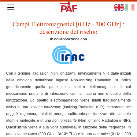
Campi Elettromagnetici [0 Hz - 300 GHz] :
descrizione del rischio
In collaborazione con
Con il termine Radiazioni Non Ionizzanti, sinteticamente NIR dalle iniziali
della omologa definizione inglese Non-Ionizing Radiation, si indica
genericamente quella parte dello spettro elettromagnetico il cui
meccanismo primario di interazione con la materia non è quello della
ionizzazione. Lo spettro elettromagnetico viene infatti tradizionalmente
diviso in una sezione
ionizzante
(Ionizing Radiation o IR), comprendente
raggi X e gamma, dotati di energia sufficiente per ionizzare direttamente
atomi e molecole, e in una
non ionizzante
(Non Ionizing Radiation o NIR).
Quest’ultima viene a sua volta suddivisa, in funzione della frequenza, in
4
una sezione
ottica
(300 GHz - 3x10
THz) e in una
non ottica
(0 Hz – 300