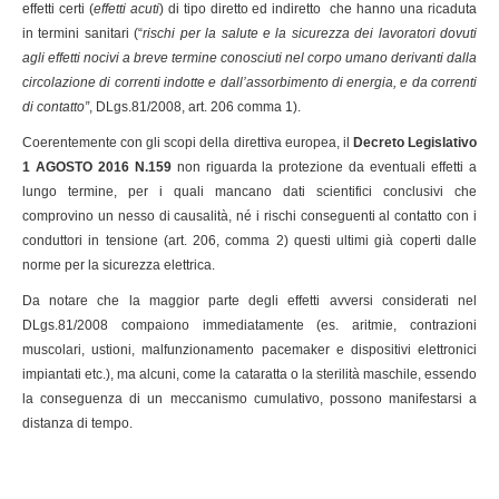
effetti certi (
effetti acuti
) di tipo diretto ed indiretto che hanno una ricaduta
in termini sanitari (“
rischi per la salute e la sicurezza dei lavoratori dovuti
agli effetti nocivi a breve termine conosciuti nel corpo umano derivanti dalla
circolazione di correnti indotte e dall’assorbimento di energia, e da correnti
di contatto”
, DLgs.81/2008, art. 206 comma 1).
Coerentemente con gli scopi della direttiva europea, il
Decreto Legislativo
1 AGOSTO 2016 N.159
non riguarda la protezione da eventuali effetti a
lungo termine, per i quali mancano dati scientifici conclusivi che
comprovino un nesso di causalità, né i rischi conseguenti al contatto con i
conduttori in tensione (art. 206, comma 2) questi ultimi già coperti dalle
norme per la sicurezza elettrica.
Da notare che la maggior parte degli effetti avversi considerati nel
DLgs.81/2008 compaiono immediatamente (es. aritmie, contrazioni
muscolari, ustioni, malfunzionamento pacemaker e dispositivi elettronici
impiantati etc.), ma alcuni, come la cataratta o la sterilità maschile, essendo
la conseguenza di un meccanismo cumulativo, possono manifestarsi a
distanza di tempo.