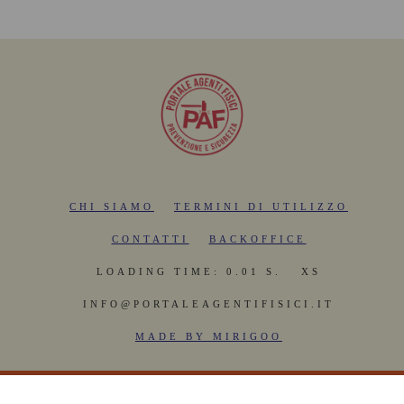
CHI SIAMO
TERMINI DI UTILIZZO
CONTATTI
BACKOFFICE
LOADING TIME: 0.01 S.
XS
INFO@PORTALEAGENTIFISICI.IT
MADE BY MIRIGOO