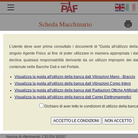
Scheda Macchinario
Marca: 3
L'utente deve aver prima consultato i documenti di "Guida all'utilizzo dell
M
singolo Agente Fisico al fine di poter utilizzare in maniera appropriata i dat
Modello:
declina qualsiasi responsabilità derivante da un utilizzo improprio dei dat
contenute nelle Banche Dati e nel Portale.
955
Visualizza la guida all'utilizzo della banca dati Vibrazioni Mano - Braccio
Tipologia:
Visualizza la guida all'utilizzo della banca dati Vibrazioni Corpo Intero
Visualizza la guida all'utilizzo della banca dati Radiazioni Ottiche Artificiali
Visualizza la guida all'utilizzo della banca dati Campi Elettromagnetici
Dichiaro di aver letto le condizioni di utilizzo della banca
Smagnetizzatori/magnetizzatori (Sistemi elettronici antitaccheggio
(EAS)
Alimentazione: Elettrica 220V-380V
Norma di riferimento: CEI EN 50357