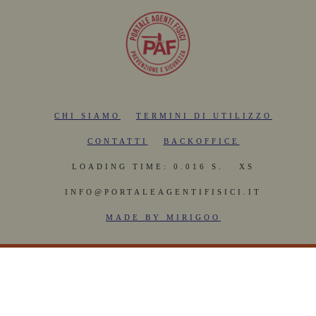
CHI SIAMO
TERMINI DI UTILIZZO
CONTATTI
BACKOFFICE
LOADING TIME: 0.016 S.
XS
INFO@PORTALEAGENTIFISICI.IT
MADE BY MIRIGOO