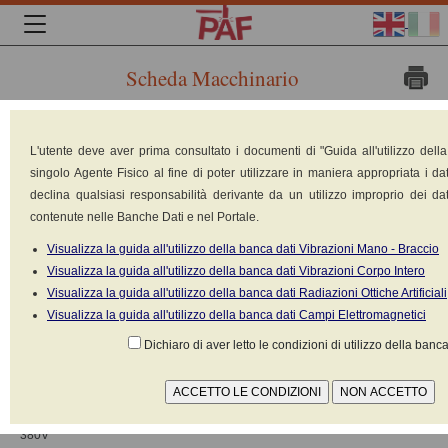
Scheda Macchinario
Marca: Syneron
L'utente deve aver prima consultato i documenti di "Guida all'utilizzo dell
Medica Ltd. Israel
singolo Agente Fisico al fine di poter utilizzare in maniera appropriata i dat
Modello: Velasmooth
declina qualsiasi responsabilità derivante da un utilizzo improprio dei dat
contenute nelle Banche Dati e nel Portale.
PRO
Visualizza la guida all'utilizzo della banca dati Vibrazioni Mano - Braccio
Tipologia: Estetica -
Visualizza la guida all'utilizzo della banca dati Vibrazioni Corpo Intero
Apparecchio per il trattamento
Visualizza la guida all'utilizzo della banca dati Radiazioni Ottiche Artificiali
di calore parziale tramite
Visualizza la guida all'utilizzo della banca dati Campi Elettromagnetici
radiofrequenze e
Dichiaro di aver letto le condizioni di utilizzo della banca
fotostimolazione a Infrarossi
Alimentazione: Elettrica 220V-
380V