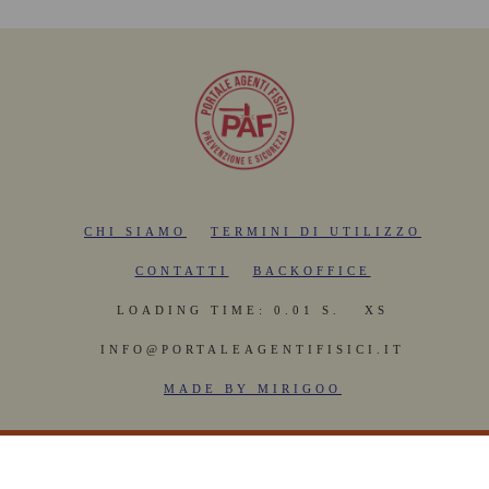
CHI SIAMO
TERMINI DI UTILIZZO
CONTATTI
BACKOFFICE
LOADING TIME: 0.01 S.
XS
INFO@PORTALEAGENTIFISICI.IT
MADE BY MIRIGOO