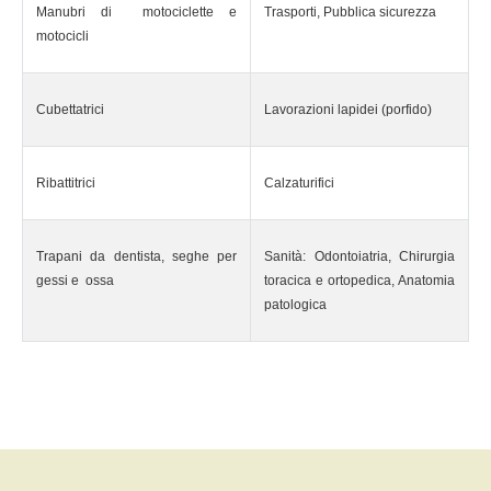
Manubri di motociclette e
Trasporti, Pubblica sicurezza
motocicli
Cubettatrici
Lavorazioni lapidei (porfido)
Ribattitrici
Calzaturifici
Trapani da dentista, seghe per
Sanità: Odontoiatria, Chirurgia
gessi e ossa
toracica e ortopedica, Anatomia
patologica