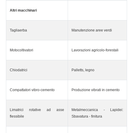
Altri macchinari
Tagliaerba
Manutenzione aree verdi
Motocoltivatori
Lavorazioni agricolo-forestali
Chiodatrici
Palletts, legno
Compattatori vibro-cemento
Produzione vibrati in cemento
Limatrici rotative ad asse
Metalmeccanica - Lapidei:
flessibile
Sbavatura - finitura