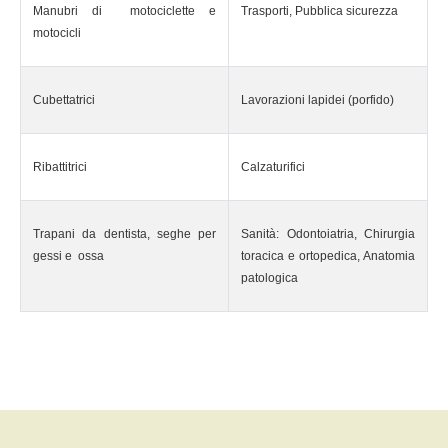
Manubri di motociclette e
Trasporti, Pubblica sicurezza
motocicli
Cubettatrici
Lavorazioni lapidei (porfido)
Ribattitrici
Calzaturifici
Trapani da dentista, seghe per
Sanità: Odontoiatria, Chirurgia
gessi e ossa
toracica e ortopedica, Anatomia
patologica