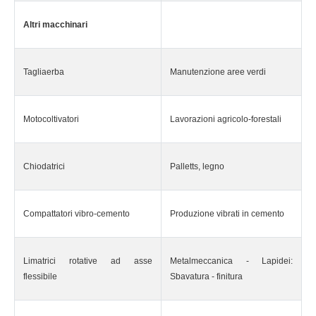
Altri macchinari
Tagliaerba
Manutenzione aree verdi
Motocoltivatori
Lavorazioni agricolo-forestali
Chiodatrici
Palletts, legno
Compattatori vibro-cemento
Produzione vibrati in cemento
Limatrici rotative ad asse
Metalmeccanica - Lapidei:
flessibile
Sbavatura - finitura