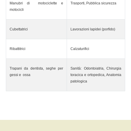
Manubri di motociclette e
Trasporti, Pubblica sicurezza
motocicli
Cubettatrici
Lavorazioni lapidei (porfido)
Ribattitrici
Calzaturifici
Trapani da dentista, seghe per
Sanità: Odontoiatria, Chirurgia
gessi e ossa
toracica e ortopedica, Anatomia
patologica