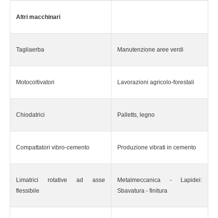
Altri macchinari
Tagliaerba
Manutenzione aree verdi
Motocoltivatori
Lavorazioni agricolo-forestali
Chiodatrici
Palletts, legno
Compattatori vibro-cemento
Produzione vibrati in cemento
Limatrici rotative ad asse
Metalmeccanica - Lapidei:
flessibile
Sbavatura - finitura