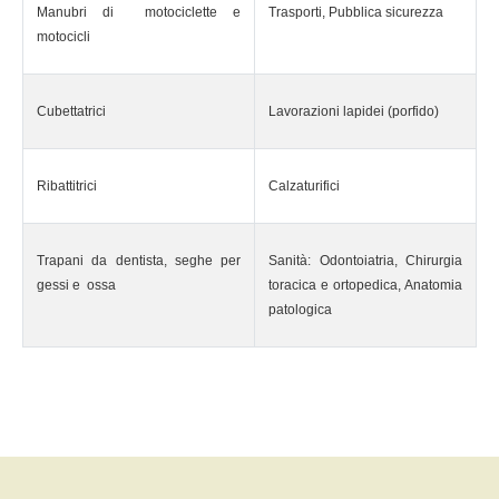
Manubri di motociclette e
Trasporti, Pubblica sicurezza
motocicli
Cubettatrici
Lavorazioni lapidei (porfido)
Ribattitrici
Calzaturifici
Trapani da dentista, seghe per
Sanità: Odontoiatria, Chirurgia
gessi e ossa
toracica e ortopedica, Anatomia
patologica