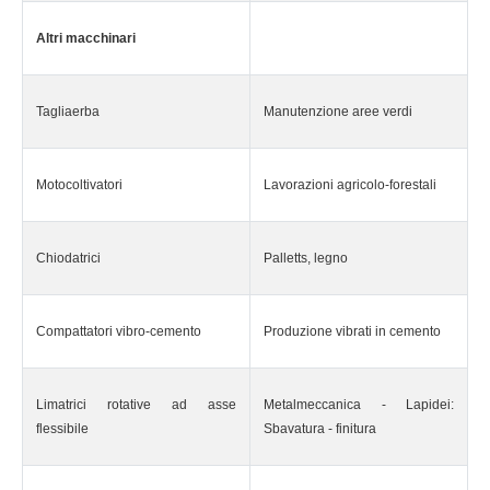
Altri macchinari
Tagliaerba
Manutenzione aree verdi
Motocoltivatori
Lavorazioni agricolo-forestali
Chiodatrici
Palletts, legno
Compattatori vibro-cemento
Produzione vibrati in cemento
Limatrici rotative ad asse
Metalmeccanica - Lapidei:
flessibile
Sbavatura - finitura