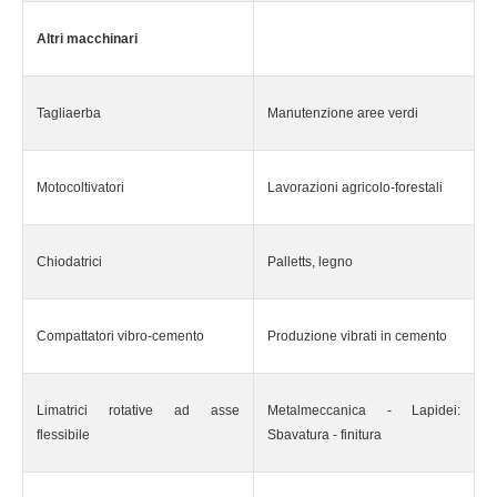
Altri macchinari
Tagliaerba
Manutenzione aree verdi
Motocoltivatori
Lavorazioni agricolo-forestali
Chiodatrici
Palletts, legno
Compattatori vibro-cemento
Produzione vibrati in cemento
Limatrici rotative ad asse
Metalmeccanica - Lapidei:
flessibile
Sbavatura - finitura