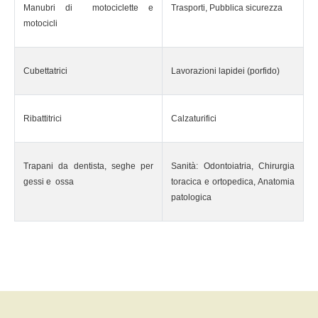
Manubri di motociclette e
Trasporti, Pubblica sicurezza
motocicli
Cubettatrici
Lavorazioni lapidei (porfido)
Ribattitrici
Calzaturifici
Trapani da dentista, seghe per
Sanità: Odontoiatria, Chirurgia
gessi e ossa
toracica e ortopedica, Anatomia
patologica