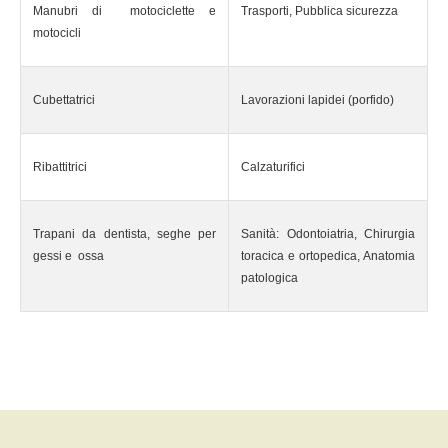
Manubri di motociclette e
Trasporti, Pubblica sicurezza
motocicli
Cubettatrici
Lavorazioni lapidei (porfido)
Ribattitrici
Calzaturifici
Trapani da dentista, seghe per
Sanità: Odontoiatria, Chirurgia
gessi e ossa
toracica e ortopedica, Anatomia
patologica