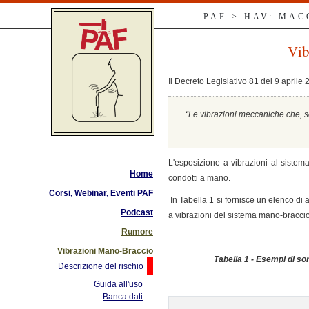
PAF > HAV: MA
Vib
Il Decreto Legislativo 81 del 9 aprile
“Le vibrazioni meccaniche che, se
L'esposizione a vibrazioni al siste
Home
condotti a mano.
Corsi, Webinar, Eventi PAF
In Tabella 1 si fornisce un elenco di
Podcast
a vibrazioni del sistema mano-braccio 
Rumore
Vibrazioni Mano-Braccio
Tabella 1 - Esempi di so
Descrizione del rischio
Guida all'uso
Banca dati