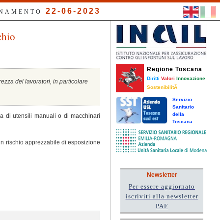
22-06-2023
RNAMENTO
chio
Regione Toscana
Diritti
Valori
Innovazione
zza dei lavoratori, in particolare
SostenibilitÃ
Servizio
Sanitario
della
 di utensili manuali o di macchinari
Toscana
un rischio apprezzabile di esposizione
Newsletter
Per essere aggiornato
iscriviti alla newsletter
PAF