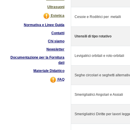
Ultrasuoni
Estetica
Cesoie e Roditrici per metalli
Normativa e Linee Guida
Contatti
Utensili di tipo rotativo
Chi siamo
Newsletter
Levigatrici orbitali e roto-orbitali
Documentazione per la Fornitura
dati
Materiale Didattico
Seghe circolari e seghetti alternativ
FAQ
Smerigliatrici Angolari e Assiali
Smerigliatrici Diritte per lavori legg