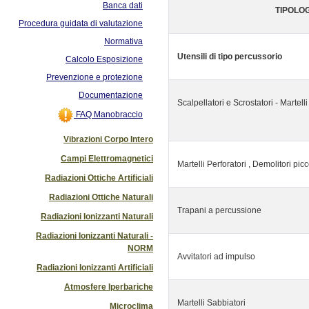
Banca dati
TIPOLOG
Procedura guidata di valutazione
Normativa
Utensili di tipo percussorio
Calcolo Esposizione
Prevenzione e protezione
Documentazione
Scalpellatori e Scrostatori - Martelli 
FAQ Manobraccio
Vibrazioni Corpo Intero
Campi Elettromagnetici
Martelli Perforatori , Demolitori picc
Radiazioni Ottiche Artificiali
Radiazioni Ottiche Naturali
Trapani a percussione
Radiazioni Ionizzanti Naturali
Radiazioni Ionizzanti Naturali -
NORM
Avvitatori ad impulso
Radiazioni Ionizzanti Artificiali
Atmosfere Iperbariche
Martelli Sabbiatori
Microclima