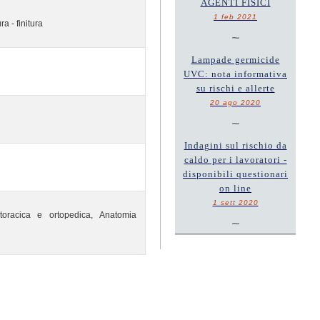
AGENTI FISICI
1 feb 2021
a - finitura
~
Lampade germicide
UVC: nota informativa
su rischi e allerte
20 ago 2020
~
Indagini sul rischio da
caldo per i lavoratori -
disponibili questionari
on line
1 sett 2020
 toracica e ortopedica, Anatomia
~