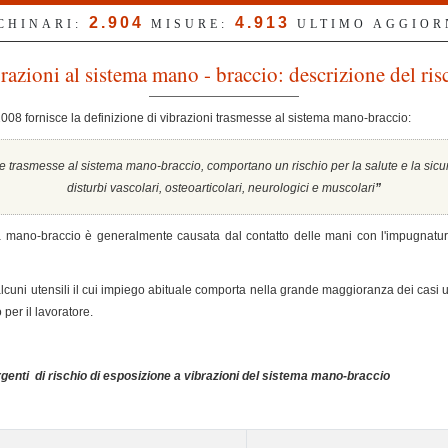
2.904
4.913
CCHINARI:
MISURE:
ULTIMO AGGIO
razioni al sistema mano - braccio: descrizione del ris
 2008 fornisce la definizione di vibrazioni trasmesse al sistema mano-braccio:
 trasmesse al sistema mano-braccio, comportano un rischio per la salute e la sicure
disturbi vascolari, osteoarticolari, neurologici e muscolari
”
ma mano-braccio è generalmente causata dal contatto delle mani con l'impugnatura
 alcuni utensili il cui impiego abituale comporta nella grande maggioranza dei casi 
per il lavoratore.
rgenti di rischio di esposizione a vibrazioni del sistema mano-braccio