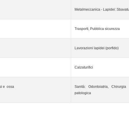
Metalmeccanica - Lapidei: Sbavatur
Trasporti, Pubblica sicurezza
Lavorazioni lapidei (porfido)
Calzaturifici
si e ossa
Sanità: Odontoiatria, Chirurgia
patologica