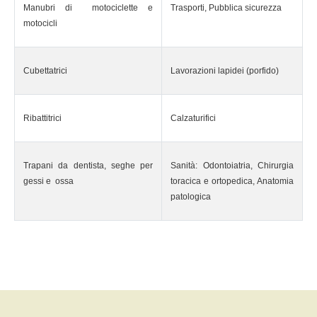
Manubri di motociclette e
Trasporti, Pubblica sicurezza
motocicli
Cubettatrici
Lavorazioni lapidei (porfido)
Ribattitrici
Calzaturifici
Trapani da dentista, seghe per
Sanità: Odontoiatria, Chirurgia
gessi e ossa
toracica e ortopedica, Anatomia
patologica