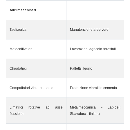
Altri macchinari
Tagliaerba
Manutenzione aree verdi
Motocoltivatori
Lavorazioni agricolo-forestali
Chiodatrici
Palletts, legno
Compattatori vibro-cemento
Produzione vibrati in cemento
Limatrici rotative ad asse
Metalmeccanica - Lapidei:
flessibile
Sbavatura - finitura